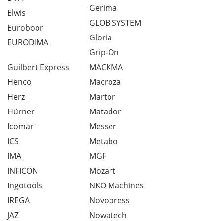
Gerima
Elwis
GLOB SYSTEM
Euroboor
Gloria
EURODIMA
Grip-On
Guilbert Express
MACKMA
Henco
Macroza
Herz
Martor
Hürner
Matador
Icomar
Messer
ICS
Metabo
IMA
MGF
INFICON
Mozart
Ingotools
NKO Machines
IREGA
Novopress
JAZ
Nowatech