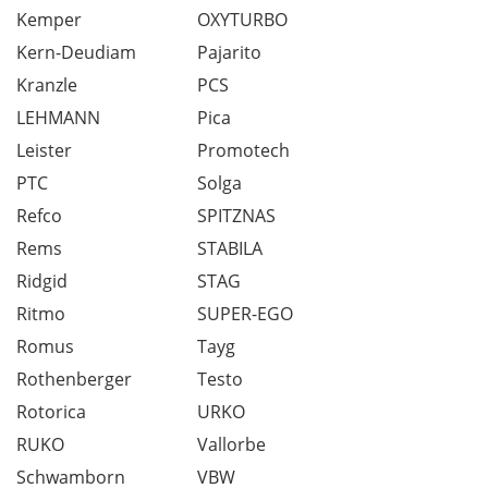
Kemper
OXYTURBO
Kern-Deudiam
Pajarito
Kranzle
PCS
LEHMANN
Pica
Leister
Promotech
PTC
Solga
Refco
SPITZNAS
Rems
STABILA
Ridgid
STAG
Ritmo
SUPER-EGO
Romus
Tayg
Rothenberger
Testo
Rotorica
URKO
RUKO
Vallorbe
Schwamborn
VBW