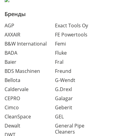
Бренды
AGP
Exact Tools Oy
AXXAIR
FE Powertools
B&W International
Femi
BADA
Fluke
Baier
Fral
BDS Maschinen
Freund
Bellota
G-Wendt
Caldervale
G.Drexl
CEPRO
Galagar
Cimco
Geberit
CleanSpace
GEL
Dewalt
General Pipe
Cleaners
DWT