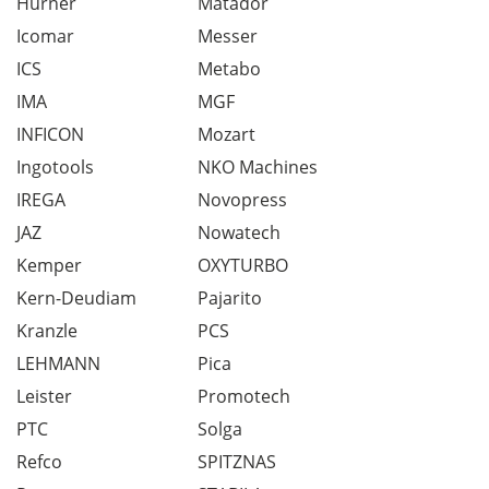
Hürner
Matador
Icomar
Messer
ICS
Metabo
IMA
MGF
INFICON
Mozart
Ingotools
NKO Machines
IREGA
Novopress
JAZ
Nowatech
Kemper
OXYTURBO
Kern-Deudiam
Pajarito
Kranzle
PCS
LEHMANN
Pica
Leister
Promotech
PTC
Solga
Refco
SPITZNAS