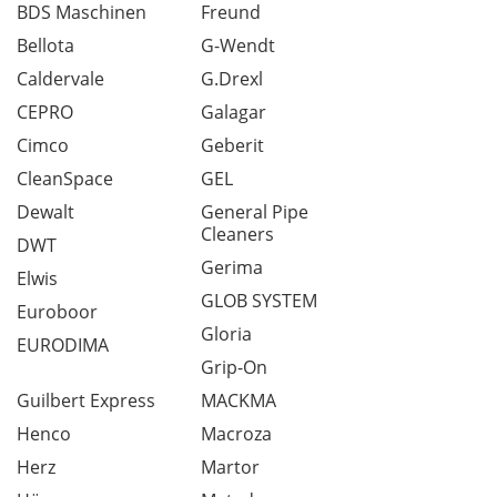
BDS Maschinen
Freund
Bellota
G-Wendt
Caldervale
G.Drexl
CEPRO
Galagar
Cimco
Geberit
CleanSpace
GEL
Dewalt
General Pipe
Cleaners
DWT
Gerima
Elwis
GLOB SYSTEM
Euroboor
Gloria
EURODIMA
Grip-On
Guilbert Express
MACKMA
Henco
Macroza
Herz
Martor