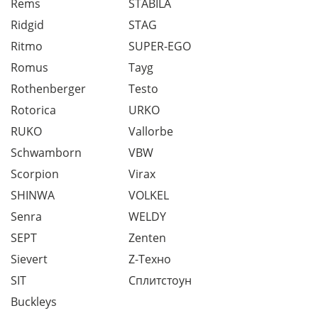
Rems
STABILA
Ridgid
STAG
Ritmo
SUPER-EGO
Romus
Tayg
Rothenberger
Testo
Rotorica
URKO
RUKO
Vallorbe
Schwamborn
VBW
Scorpion
Virax
SHINWA
VOLKEL
Senra
WELDY
SEPT
Zenten
Sievert
Z-Техно
SIT
Сплитстоун
Buckleys