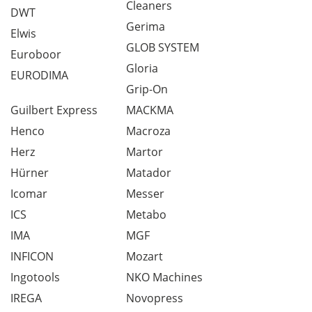
Cleaners
DWT
Gerima
Elwis
GLOB SYSTEM
Euroboor
Gloria
EURODIMA
Grip-On
Guilbert Express
MACKMA
Henco
Macroza
Herz
Martor
Hürner
Matador
Icomar
Messer
ICS
Metabo
IMA
MGF
INFICON
Mozart
Ingotools
NKO Machines
IREGA
Novopress