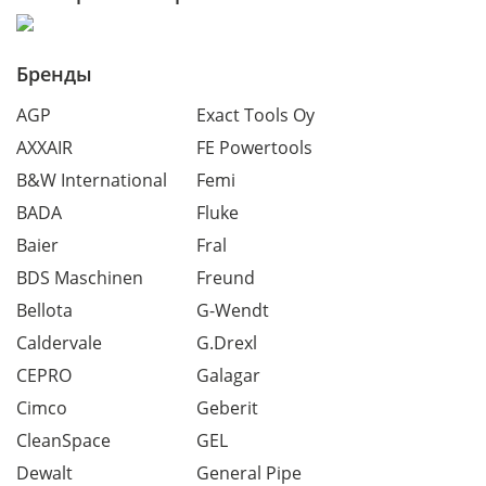
Бренды
AGP
Exact Tools Oy
AXXAIR
FE Powertools
B&W International
Femi
BADA
Fluke
Baier
Fral
BDS Maschinen
Freund
Bellota
G-Wendt
Caldervale
G.Drexl
CEPRO
Galagar
Cimco
Geberit
CleanSpace
GEL
Dewalt
General Pipe