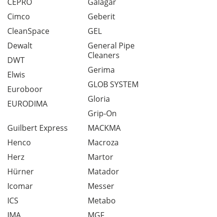
CEPRO
Galagar
Cimco
Geberit
CleanSpace
GEL
Dewalt
General Pipe
Cleaners
DWT
Gerima
Elwis
GLOB SYSTEM
Euroboor
Gloria
EURODIMA
Grip-On
Guilbert Express
MACKMA
Henco
Macroza
Herz
Martor
Hürner
Matador
Icomar
Messer
ICS
Metabo
IMA
MGF