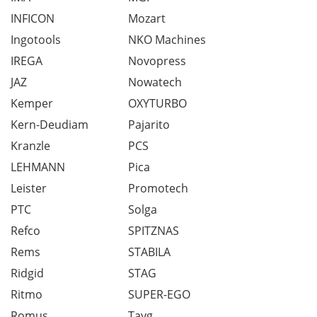
INFICON
Mozart
Ingotools
NKO Machines
IREGA
Novopress
JAZ
Nowatech
Kemper
OXYTURBO
Kern-Deudiam
Pajarito
Kranzle
PCS
LEHMANN
Pica
Leister
Promotech
PTC
Solga
Refco
SPITZNAS
Rems
STABILA
Ridgid
STAG
Ritmo
SUPER-EGO
Romus
Tayg