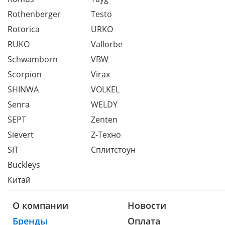
Rothenberger
Testo
Rotorica
URKO
RUKO
Vallorbe
Schwamborn
VBW
Scorpion
Virax
SHINWA
VOLKEL
Senra
WELDY
SEPT
Zenten
Sievert
Z-Техно
SIT
Сплитстоун
Buckleys
Китай
О компании
Новости
Бренды
Оплата