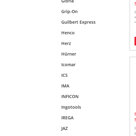
Gloria
Grip-On
Guilbert Express
Henco
Herz
Hürner
Icomar
ICS
IMA
INFICON
Ingotools
IREGA
JAZ