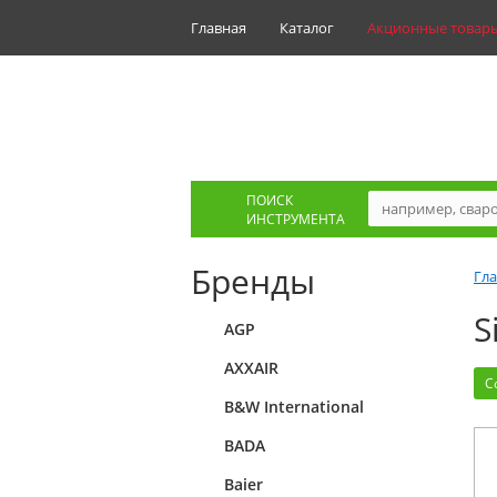
Главная
Каталог
Акционные товар
ПОИСК
ИНСТРУМЕНТА
Бренды
Гл
S
AGP
AXXAIR
С
B&W International
BADA
Baier