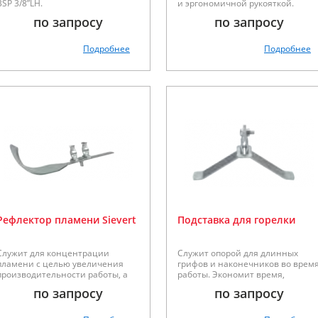
BSP 3/8”LH.
и эргономичной рукояткой.
по запросу
по запросу
Подробнее
Подробнее
Рефлектор пламени Sievert
Подставка для горелки
Служит для концентрации
Служит опорой для длинных
пламени с целью увеличения
грифов и наконечников во врем
производительности работы, а
работы. Экономит время,
также для защиты стен во время
необходимое для повторного
по запросу
по запросу
пайки. Может использоваться со
поджига и настройки горелки.
всеми соплами для пайки.