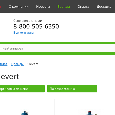
ы
О компании
Новости
Бренды
Оплата
Доставка
Свяжитесь с нами
8-800-505-6350
Все контакты
авная
Бренды
Sievert
ievert
ортировка по цене
По возрастанию