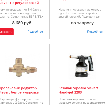
SIEVERT с регулировкой
давления и клапаном
Регулятор давления 1-4 бара с
Наконечник сделан из меди, с
утечки
клапаном от повреждения
одной стороны он острый, с
шланга. Соединение BSP 3/8”LH.
другой плоский. Подходит для
точечного сопла 3333.
8 680 руб.
по запросу
Подробнее
Подробнее
Заказать
Пропановый редуктор
Газовая горелка Sievert
Sievert без регулировки
Handyjet 2283
Регулятор с фиксированным
Паяльная горелка с новым
давлением 2 бара. Соединение
мощным соплом, пьезоподжигом