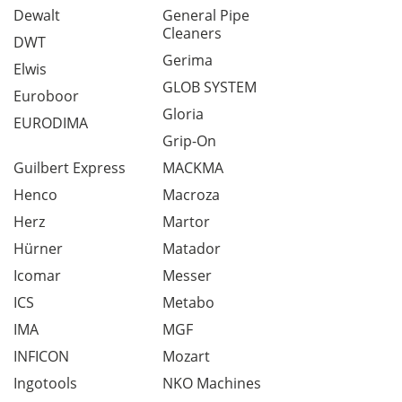
Dewalt
General Pipe
Cleaners
DWT
Gerima
Elwis
GLOB SYSTEM
Euroboor
Gloria
EURODIMA
Grip-On
Guilbert Express
MACKMA
Henco
Macroza
Herz
Martor
Hürner
Matador
Icomar
Messer
ICS
Metabo
IMA
MGF
INFICON
Mozart
Ingotools
NKO Machines