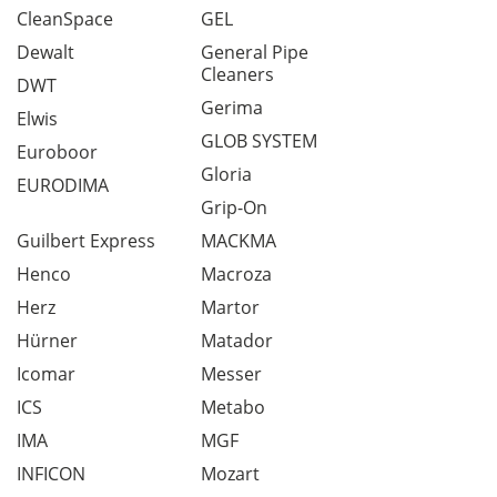
CleanSpace
GEL
Dewalt
General Pipe
Cleaners
DWT
Gerima
Elwis
GLOB SYSTEM
Euroboor
Gloria
EURODIMA
Grip-On
Guilbert Express
MACKMA
Henco
Macroza
Herz
Martor
Hürner
Matador
Icomar
Messer
ICS
Metabo
IMA
MGF
INFICON
Mozart