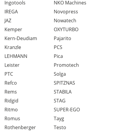
Ingotools
NKO Machines
IREGA
Novopress
JAZ
Nowatech
Kemper
OXYTURBO
Kern-Deudiam
Pajarito
Kranzle
PCS
LEHMANN
Pica
Leister
Promotech
PTC
Solga
Refco
SPITZNAS
Rems
STABILA
Ridgid
STAG
Ritmo
SUPER-EGO
Romus
Tayg
Rothenberger
Testo