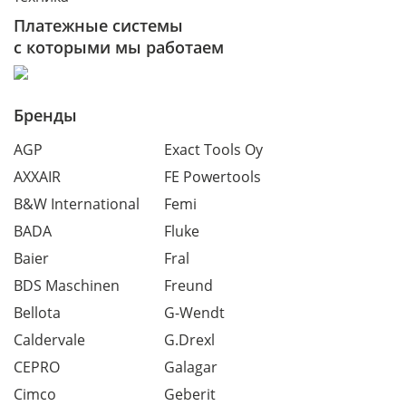
Платежные системы
с которыми мы работаем
Бренды
AGP
Exact Tools Oy
AXXAIR
FE Powertools
B&W International
Femi
BADA
Fluke
Baier
Fral
BDS Maschinen
Freund
Bellota
G-Wendt
Caldervale
G.Drexl
CEPRO
Galagar
Cimco
Geberit