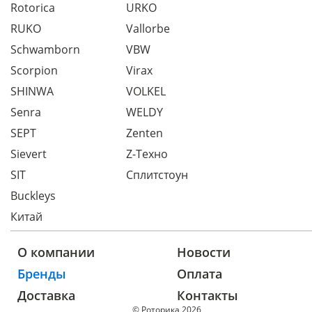
Rotorica
URKO
RUKO
Vallorbe
Schwamborn
VBW
Scorpion
Virax
SHINWA
VOLKEL
Senra
WELDY
SEPT
Zenten
Sievert
Z-Техно
SIT
Сплитстоун
Buckleys
Китай
О компании
Новости
Бренды
Оплата
Доставка
Контакты
© Роторика 2026