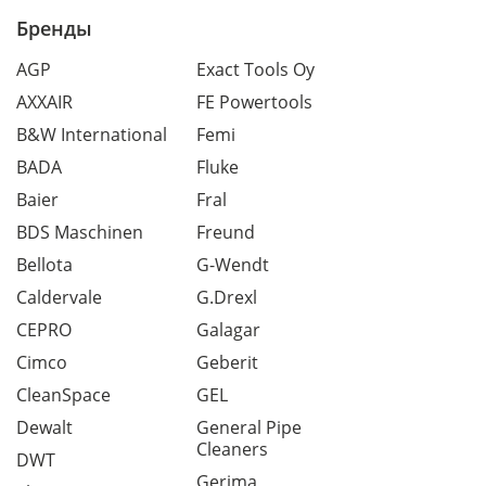
Бренды
AGP
Exact Tools Oy
AXXAIR
FE Powertools
B&W International
Femi
BADA
Fluke
Baier
Fral
BDS Maschinen
Freund
Bellota
G-Wendt
Caldervale
G.Drexl
CEPRO
Galagar
Cimco
Geberit
CleanSpace
GEL
Dewalt
General Pipe
Cleaners
DWT
Gerima