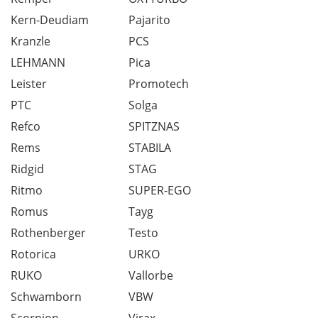
Kern-Deudiam
Pajarito
Kranzle
PCS
LEHMANN
Pica
Leister
Promotech
PTC
Solga
Refco
SPITZNAS
Rems
STABILA
Ridgid
STAG
Ritmo
SUPER-EGO
Romus
Tayg
Rothenberger
Testo
Rotorica
URKO
RUKO
Vallorbe
Schwamborn
VBW