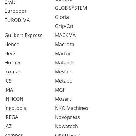
Elwis
GLOB SYSTEM
Euroboor
Gloria
EURODIMA
Grip-On
Guilbert Express
MACKMA
Henco
Macroza
Herz
Martor
Hürner
Matador
Icomar
Messer
ICS
Metabo
IMA
MGF
INFICON
Mozart
Ingotools
NKO Machines
IREGA
Novopress
JAZ
Nowatech
Kemper
OXYTURBO