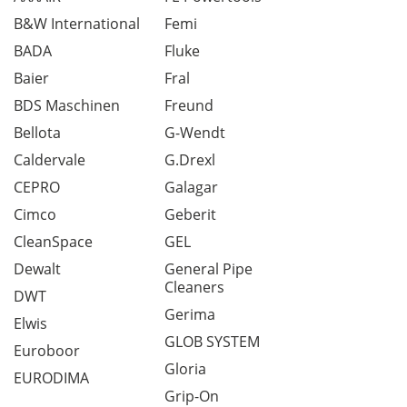
B&W International
Femi
BADA
Fluke
Baier
Fral
BDS Maschinen
Freund
Bellota
G-Wendt
Caldervale
G.Drexl
CEPRO
Galagar
Cimco
Geberit
CleanSpace
GEL
Dewalt
General Pipe
Cleaners
DWT
Gerima
Elwis
GLOB SYSTEM
Euroboor
Gloria
EURODIMA
Grip-On