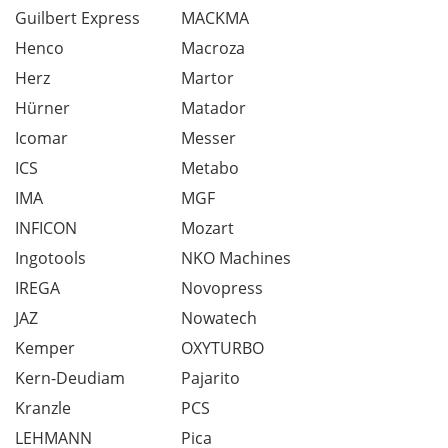
Guilbert Express
MACKMA
Henco
Macroza
Herz
Martor
Hürner
Matador
Icomar
Messer
ICS
Metabo
IMA
MGF
INFICON
Mozart
Ingotools
NKO Machines
IREGA
Novopress
JAZ
Nowatech
Kemper
OXYTURBO
Kern-Deudiam
Pajarito
Kranzle
PCS
LEHMANN
Pica