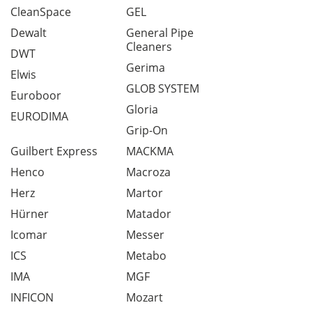
CleanSpace
GEL
Dewalt
General Pipe
Cleaners
DWT
Gerima
Elwis
GLOB SYSTEM
Euroboor
Gloria
EURODIMA
Grip-On
Guilbert Express
MACKMA
Henco
Macroza
Herz
Martor
Hürner
Matador
Icomar
Messer
ICS
Metabo
IMA
MGF
INFICON
Mozart