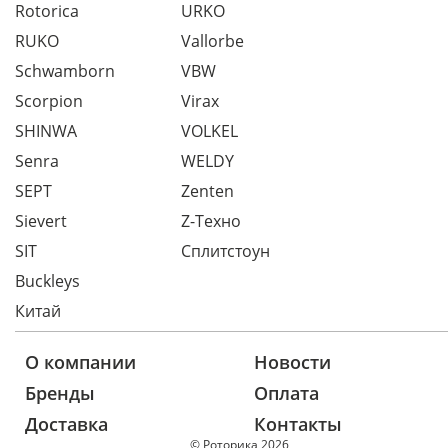
Rotorica
URKO
RUKO
Vallorbe
Schwamborn
VBW
Scorpion
Virax
SHINWA
VOLKEL
Senra
WELDY
SEPT
Zenten
Sievert
Z-Техно
SIT
Сплитстоун
Buckleys
Китай
О компании
Новости
Бренды
Оплата
Доставка
Контакты
© Роторика 2026