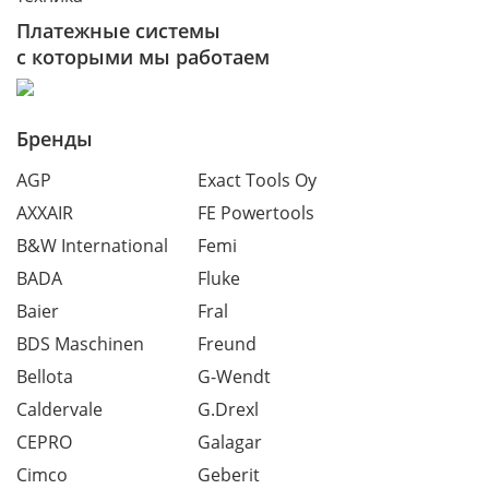
Платежные системы
с которыми мы работаем
Бренды
AGP
Exact Tools Oy
AXXAIR
FE Powertools
B&W International
Femi
BADA
Fluke
Baier
Fral
BDS Maschinen
Freund
Bellota
G-Wendt
Caldervale
G.Drexl
CEPRO
Galagar
Cimco
Geberit