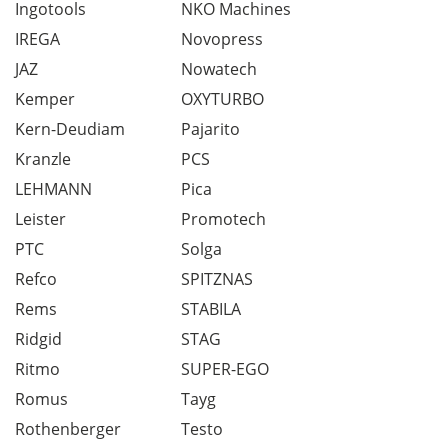
Ingotools
NKO Machines
IREGA
Novopress
JAZ
Nowatech
Kemper
OXYTURBO
Kern-Deudiam
Pajarito
Kranzle
PCS
LEHMANN
Pica
Leister
Promotech
PTC
Solga
Refco
SPITZNAS
Rems
STABILA
Ridgid
STAG
Ritmo
SUPER-EGO
Romus
Tayg
Rothenberger
Testo