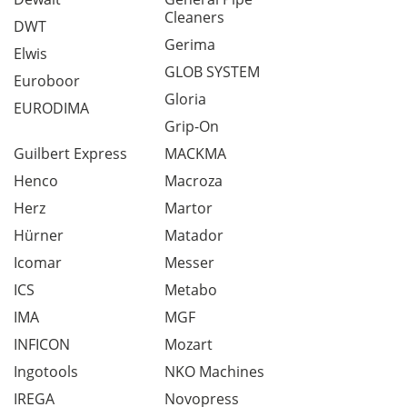
Cleaners
DWT
Gerima
Elwis
GLOB SYSTEM
Euroboor
Gloria
EURODIMA
Grip-On
Guilbert Express
MACKMA
Henco
Macroza
Herz
Martor
Hürner
Matador
Icomar
Messer
ICS
Metabo
IMA
MGF
INFICON
Mozart
Ingotools
NKO Machines
IREGA
Novopress