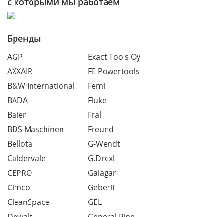
с которыми мы работаем
Бренды
AGP
Exact Tools Oy
AXXAIR
FE Powertools
B&W International
Femi
BADA
Fluke
Baier
Fral
BDS Maschinen
Freund
Bellota
G-Wendt
Caldervale
G.Drexl
CEPRO
Galagar
Cimco
Geberit
CleanSpace
GEL
Dewalt
General Pipe