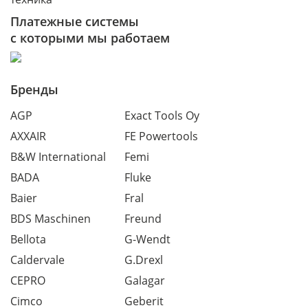
Платежные системы
с которыми мы работаем
Бренды
AGP
Exact Tools Oy
AXXAIR
FE Powertools
B&W International
Femi
BADA
Fluke
Baier
Fral
BDS Maschinen
Freund
Bellota
G-Wendt
Caldervale
G.Drexl
CEPRO
Galagar
Cimco
Geberit