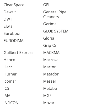
CleanSpace
GEL
Dewalt
General Pipe
Cleaners
DWT
Gerima
Elwis
GLOB SYSTEM
Euroboor
Gloria
EURODIMA
Grip-On
Guilbert Express
MACKMA
Henco
Macroza
Herz
Martor
Hürner
Matador
Icomar
Messer
ICS
Metabo
IMA
MGF
INFICON
Mozart