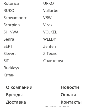
Rotorica
URKO
RUKO
Vallorbe
Schwamborn
VBW
Scorpion
Virax
SHINWA
VOLKEL
Senra
WELDY
SEPT
Zenten
Sievert
Z-Техно
SIT
Сплитстоун
Buckleys
Китай
О компании
Новости
Бренды
Оплата
Доставка
Контакты
© Роторика 2026