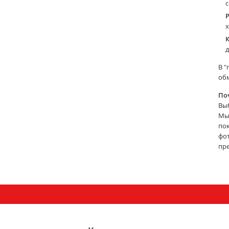
P
х
д
В "
обм
По
Вы
Мы 
пок
фо
пре