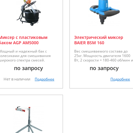
Миксер с пластиковым
Электрический миксер
баком AGP AM5000
BAIER BSM 160
Мощный и надежный бак с
Вес смешиваемого состава до
колесиками для смешивания
25кг. Мощность двигателя 1600
широкого спектра смесей.
Вт, 2 скорости = 180-460 об/мин 
Мощность 750Вт, усилие 105Нм,
300-750 об/мин, крутящий
по запросу
по запросу
емкость 50л, обороты 65 об/мин.
момент 72.0 Нм, соединение
М14х2, максимальный
смесительный стержень 120мм,
Нет в наличии
Подробнее
Подробнее
вес 4,13кг.