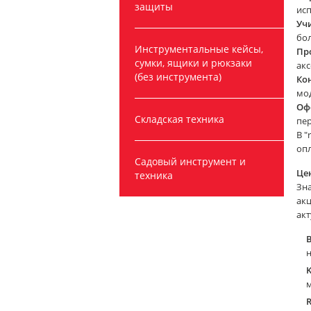
защиты
ис
Уч
бо
Инструментальные кейсы,
Пр
сумки, ящики и рюкзаки
акс
(без инструмента)
Ко
мо
Оф
Складская техника
пер
В "
опл
Садовый инструмент и
Це
техника
Зн
ак
акт
B
н
K