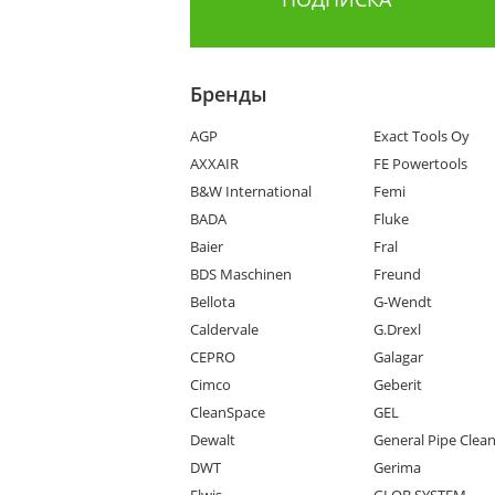
Бренды
AGP
Exact Tools Oy
AXXAIR
FE Powertools
B&W International
Femi
BADA
Fluke
Baier
Fral
BDS Maschinen
Freund
Bellota
G-Wendt
Caldervale
G.Drexl
CEPRO
Galagar
Cimco
Geberit
CleanSpace
GEL
Dewalt
General Pipe Clea
DWT
Gerima