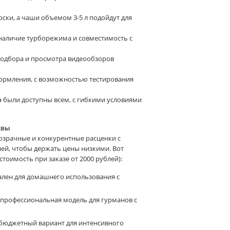
оски, а чаши объемом 3-5 л подойдут для
 наличие турборежима и совместимость с
н-подбора и просмотра видеообзоров
оформления, с возможностью тестирования
о
были доступны всем, с гибкими условиями
квы
 прозрачные и конкурентные расценки с
ей, чтобы держать цены низкими. Вот
тоимость при заказе от 2000 рублей):
ален для домашнего использования с
 (профессиональная модель для гурманов с
(бюджетный вариант для интенсивного