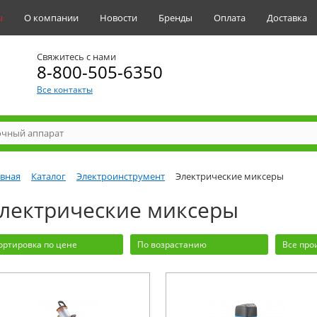
ы
О компании
Новости
Бренды
Оплата
Доставка
Свяжитесь с нами
8-800-505-6350
Все контакты
авная
Каталог
Электроинструмент
Электрические миксеры
лектрические миксеры
ортировка по цене
По возрастанию
Все про