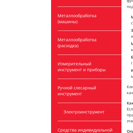
фу
по
Металлообработка
(машины)
с
Металлообработка
(расходка)
г
Измерительный
инструмент и приборы
м
Кли
Ручной слесарный
кач
инструмент
Как
Ес
Электроинструмент
пр
эта
Средства индивидуальной
Оп