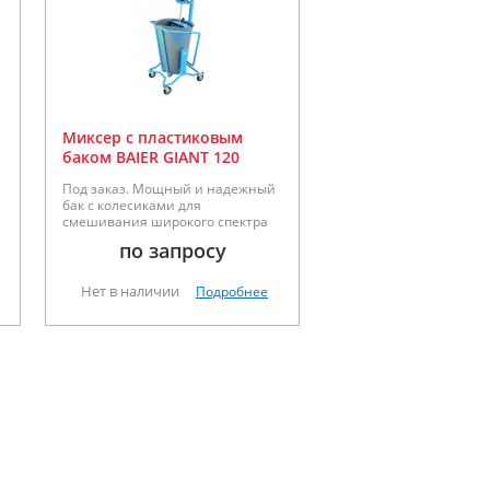
Миксер с пластиковым
баком BAIER GIANT 120
Под заказ. Мощный и надежный
бак с колесиками для
и
смешивания широкого спектра
смесей. Мощность 1800Вт,
по запросу
усилие 172Нм, емкость 120л.
Макс перемешиваемый вес
250кг.
Нет в наличии
Подробнее