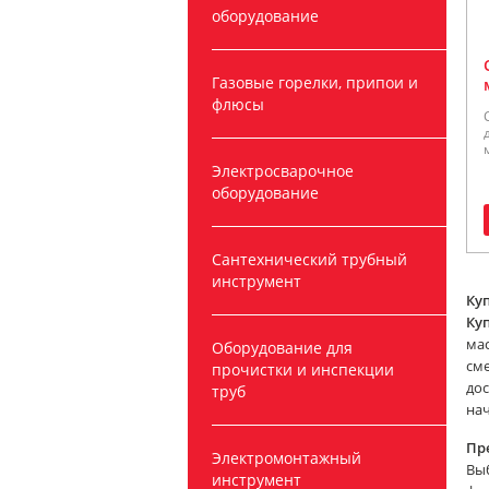
оборудование
Газовые горелки, припои и
флюсы
Электросварочное
оборудование
Сантехнический трубный
инструмент
Ку
Ку
мас
Оборудование для
сме
прочистки и инспекции
дос
труб
нач
Пр
Электромонтажный
Вы
инструмент