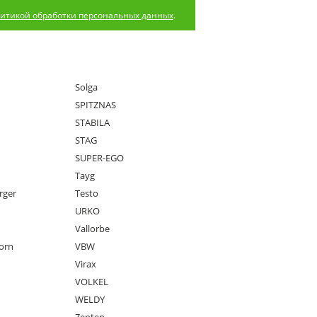
итикой обработки персональных данных
.
Solga
SPITZNAS
STABILA
STAG
SUPER-EGO
Tayg
rger
Testo
URKO
Vallorbe
orn
VBW
Virax
VOLKEL
WELDY