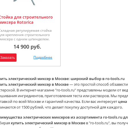
Стойка для строительного
миксера Rotorica
Складная регулируемая стойка
для крепления строительного
миксера с одним шпинделем.
Вес 12,7 кг.
14 900 руб.
Подробнее
Заказать
пить электрический миксер в Москве: широкий выбор в ro-tools.ru
пить электрический миксер в Москве
— это простой способ обзавест
терской. В интернет-магазине "ro-tools.ru" представлены модели от 
шивания ингредиентов, приготовления теста или растворов. Мы пред
тавкой по всей Москве и гарантией качества. Если вас интересует
цена
инаются от 1500 рублей, что делает покупку доступной для каждого.
еимущества электрических миксеров из ассортимента ro-tools.ru дл
бирая
купить электрический миксер в Москве
в "ro-tools.ru", вы пол