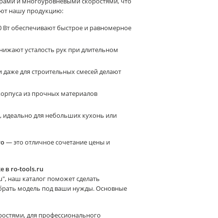
ами и многоуровневыми скоростями, что
яют нашу продукцию:
00 Вт обеспечивают быстрое и равномерное
и снижают усталость рук при длительном
 и даже для строительных смесей делают
корпуса из прочных материалов
а, идеально для небольших кухонь или
го
— это отличное сочетание цены и
в ro-tools.ru
ru", наш каталог поможет сделать
брать модель под ваши нужды. Основные
оростями, для профессионального