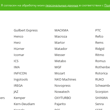
Я согласен на обработку моих
персональных данных
в соответствии с
Пол
Guilbert Express
MACKMA
PTC
Henco
Macroza
Refco
Herz
Martor
Rems
Hürner
Matador
Ridgid
Icomar
Messer
Ritmo
ICS
Metabo
Romus
IMA
MGF
Rothenbe
INFICON
Mozart
Rotorica
Ingotools
NKO Machines
RUKO
IREGA
Novopress
Schwamb
JAZ
Nowatech
Scorpion
ners
Kemper
OXYTURBO
SHINWA
Kern-Deudiam
Pajarito
Senra