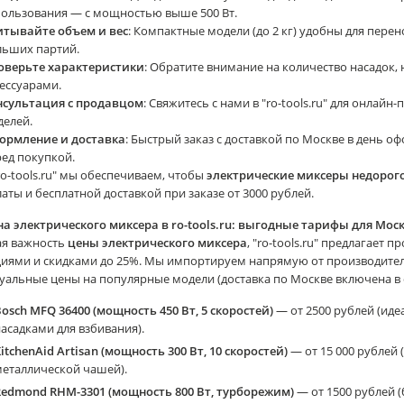
пользования — с мощностью выше 500 Вт.
итывайте объем и вес
: Компактные модели (до 2 кг) удобны для перен
льших партий.
оверьте характеристики
: Обратите внимание на количество насадок,
ессуарами.
нсультация с продавцом
: Свяжитесь с нами в "ro-tools.ru" для онлай
делей.
ормление и доставка
: Быстрый заказ с доставкой по Москве в день 
ед покупкой.
ro-tools.ru" мы обеспечиваем, чтобы
электрические миксеры недорог
аты и бесплатной доставкой при заказе от 3000 рублей.
на электрического миксера в ro-tools.ru: выгодные тарифы для Мос
ая важность
цены электрического миксера
, "ro-tools.ru" предлагает
циями и скидками до 25%. Мы импортируем напрямую от производител
уальные цены на популярные модели (доставка по Москве включена в с
osch MFQ 36400 (мощность 450 Вт, 5 скоростей)
— от 2500 рублей (иде
асадками для взбивания).
itchenAid Artisan (мощность 300 Вт, 10 скоростей)
— от 15 000 рублей
металлической чашей).
Redmond RHM-3301 (мощность 800 Вт, турборежим)
— от 1500 рублей 