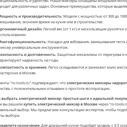
нкциональность и удобство. Наши миксеры оснащены мощными мотор
дходит для различных задач. Основные преимущества, которые выдел
Мощность и производительность
: Модели с мощностью от 300 до 10
мешивание, экономя время на кухне или в строительстве.
Эргономичный дизайн
: Легкий вес (от 1 кг) и нескользящие рукоятк
использовании.
Многофункциональность
: Насадки для взбивания, замешивания теста
миксер универсальным инструментом.
Безопасность и долговечность
: Защитные механизмы от перегрева и 
арантируют надежность на годы.
Компактность и хранение
: Легко складываются и занимают мало мест
астерских в Москве.
енты "ro-tools.ru" подтверждают, что
электрические миксеры недоро
ества, с положительными отзывами о простоте эксплуатации.
 выбрать электрический миксер: простые шаги к идеальной покупке 
ли вы решили
купить электрический миксер в Москве
через "ro-tools.
авильный выбор. Мы предлагаем консультации экспертов, чтобы подо
пы выбора:
ределите назначение
: Для домашней кухни подойдет модель с 3-5 ск