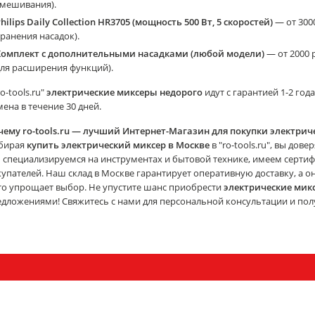
смешивания).
hilips Daily Collection HR3705 (мощность 500 Вт, 5 скоростей)
— от 300
ранения насадок).
Комплект с дополнительными насадками (любой модели)
— от 2000 
ля расширения функций).
ro-tools.ru"
электрические миксеры недорого
идут с гарантией 1-2 го
ена в течение 30 дней.
чему ro-tools.ru — лучший Интернет-Магазин для покупки электрич
бирая
купить электрический миксер в Москве
в "ro-tools.ru", вы дов
специализируемся на инструментах и бытовой технике, имеем сертифи
упателей. Наш склад в Москве гарантирует оперативную доставку, а 
то упрощает выбор. Не упустите шанс приобрести
электрические мик
дложениями! Свяжитесь с нами для персональной консультации и полу