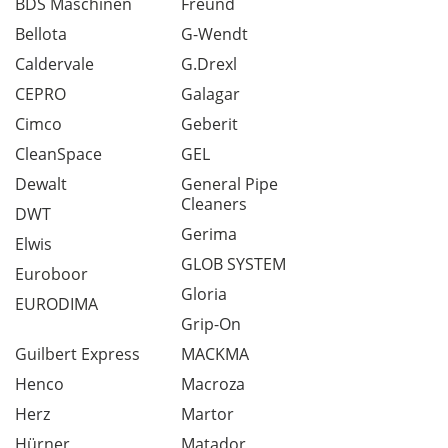
BDS Maschinen
Freund
Bellota
G-Wendt
Caldervale
G.Drexl
CEPRO
Galagar
Cimco
Geberit
CleanSpace
GEL
Dewalt
General Pipe
Cleaners
DWT
Gerima
Elwis
GLOB SYSTEM
Euroboor
Gloria
EURODIMA
Grip-On
Guilbert Express
MACKMA
Henco
Macroza
Herz
Martor
Hürner
Matador