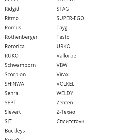
Ridgid
STAG
Ritmo
SUPER-EGO
Romus
Tayg
Rothenberger
Testo
Rotorica
URKO
RUKO
Vallorbe
Schwamborn
VBW
Scorpion
Virax
SHINWA
VOLKEL
Senra
WELDY
SEPT
Zenten
Sievert
Z-Техно
SIT
Сплитстоун
Buckleys