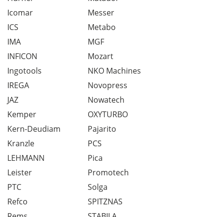
Icomar
Messer
ICS
Metabo
IMA
MGF
INFICON
Mozart
Ingotools
NKO Machines
IREGA
Novopress
JAZ
Nowatech
Kemper
OXYTURBO
Kern-Deudiam
Pajarito
Kranzle
PCS
LEHMANN
Pica
Leister
Promotech
PTC
Solga
Refco
SPITZNAS
Rems
STABILA