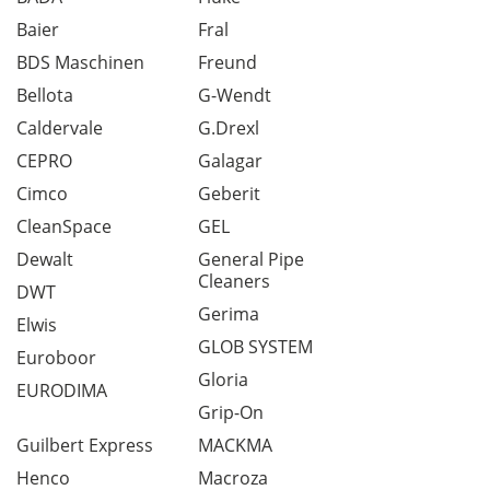
Baier
Fral
BDS Maschinen
Freund
Bellota
G-Wendt
Caldervale
G.Drexl
CEPRO
Galagar
Cimco
Geberit
CleanSpace
GEL
Dewalt
General Pipe
Cleaners
DWT
Gerima
Elwis
GLOB SYSTEM
Euroboor
Gloria
EURODIMA
Grip-On
Guilbert Express
MACKMA
Henco
Macroza