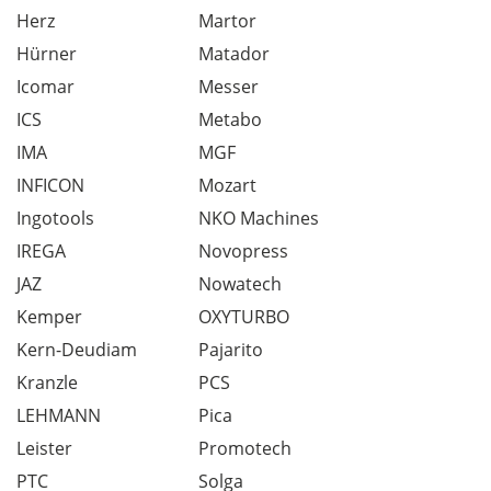
Herz
Martor
Hürner
Matador
Icomar
Messer
ICS
Metabo
IMA
MGF
INFICON
Mozart
Ingotools
NKO Machines
IREGA
Novopress
JAZ
Nowatech
Kemper
OXYTURBO
Kern-Deudiam
Pajarito
Kranzle
PCS
LEHMANN
Pica
Leister
Promotech
PTC
Solga