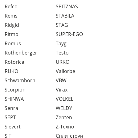
Refco
SPITZNAS
Rems
STABILA
Ridgid
STAG
Ritmo
SUPER-EGO
Romus
Tayg
Rothenberger
Testo
Rotorica
URKO
RUKO
Vallorbe
Schwamborn
VBW
Scorpion
Virax
SHINWA
VOLKEL
Senra
WELDY
SEPT
Zenten
Sievert
Z-Техно
SIT
Сплитстоун