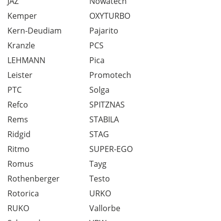
JAZ
Nowatech
Kemper
OXYTURBO
Kern-Deudiam
Pajarito
Kranzle
PCS
LEHMANN
Pica
Leister
Promotech
PTC
Solga
Refco
SPITZNAS
Rems
STABILA
Ridgid
STAG
Ritmo
SUPER-EGO
Romus
Tayg
Rothenberger
Testo
Rotorica
URKO
RUKO
Vallorbe