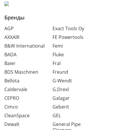
Бренды
AGP
Exact Tools Oy
AXXAIR
FE Powertools
B&W International
Femi
BADA
Fluke
Baier
Fral
BDS Maschinen
Freund
Bellota
G-Wendt
Caldervale
G.Drexl
CEPRO
Galagar
Cimco
Geberit
CleanSpace
GEL
Dewalt
General Pipe