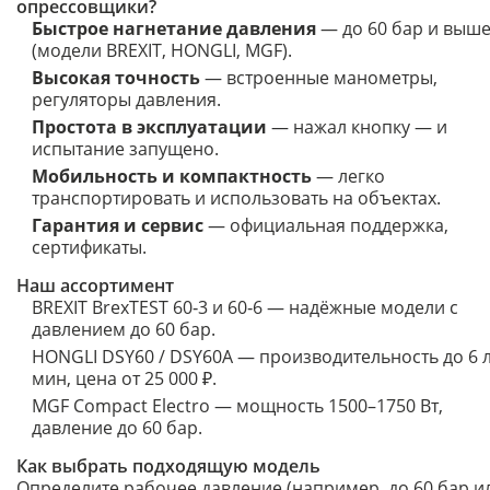
опрессовщики?
Быстрое нагнетание давления
— до 60 бар и выш
(модели BREXIT, HONGLI, MGF).
Высокая точность
— встроенные манометры,
регуляторы давления.
Простота в эксплуатации
— нажал кнопку — и
испытание запущено.
Мобильность и компактность
— легко
транспортировать и использовать на объектах.
Гарантия и сервис
— официальная поддержка,
сертификаты.
Наш ассортимент
BREXIT BrexTEST 60‑3 и 60‑6 — надёжные модели с
давлением до 60 бар.
HONGLI DSY60 / DSY60A — производительность до 6 л
мин, цена от 25 000 ₽.
MGF Compact Electro — мощность 1500–1750 Вт,
давление до 60 бар.
Как выбрать подходящую модель
Определите рабочее давление (например, до 60 бар и