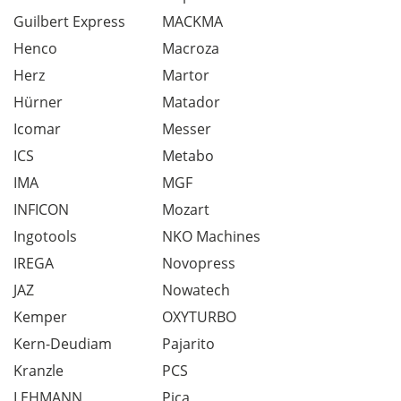
Guilbert Express
MACKMA
Henco
Macroza
Herz
Martor
Hürner
Matador
Icomar
Messer
ICS
Metabo
IMA
MGF
INFICON
Mozart
Ingotools
NKO Machines
IREGA
Novopress
JAZ
Nowatech
Kemper
OXYTURBO
Kern-Deudiam
Pajarito
Kranzle
PCS
LEHMANN
Pica