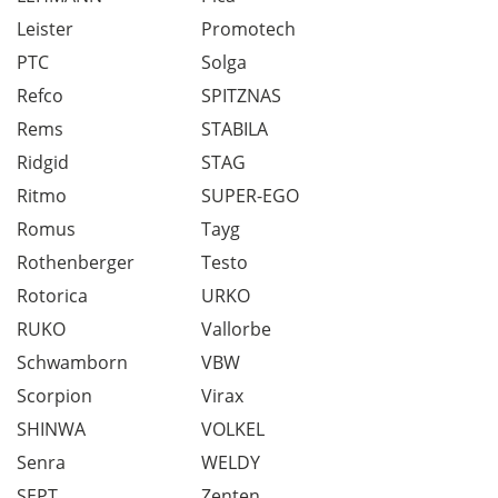
Leister
Promotech
PTC
Solga
Refco
SPITZNAS
Rems
STABILA
Ridgid
STAG
Ritmo
SUPER-EGO
Romus
Tayg
Rothenberger
Testo
Rotorica
URKO
RUKO
Vallorbe
Schwamborn
VBW
Scorpion
Virax
SHINWA
VOLKEL
Senra
WELDY
SEPT
Zenten