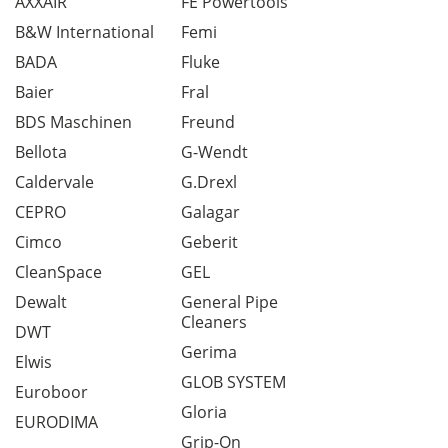
AXXAIR
FE Powertools
B&W International
Femi
BADA
Fluke
Baier
Fral
BDS Maschinen
Freund
Bellota
G-Wendt
Caldervale
G.Drexl
CEPRO
Galagar
Cimco
Geberit
CleanSpace
GEL
Dewalt
General Pipe
Cleaners
DWT
Gerima
Elwis
GLOB SYSTEM
Euroboor
Gloria
EURODIMA
Grip-On