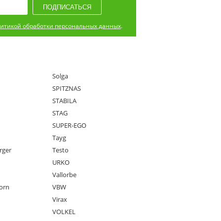
итикой обработки персональных данных
.
Solga
SPITZNAS
STABILA
STAG
SUPER-EGO
Tayg
rger
Testo
URKO
Vallorbe
orn
VBW
Virax
VOLKEL