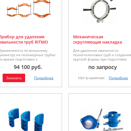
Прибор для удаления
Механическая
овальности труб RITMO
скругляющая накладка
Применяются по внешнему
Для удаления овальности
диаметру на полимерных трубах
полиэтиленовых труб и создани
во время подготовки к
круглой формы при подготовке
электромуфтовой сварке. 3
трубы к электромуфтовой сварке.
94 100 руб.
по запросу
модели приборов: для труб с
Для диаметров труб 63мм, 90мм,
наружным Ø от 250 до 400 мм; от
110мм, 125мм, 140мм, 160мм,
450 до 560 мм, от 630 до 800 мм.
180мм, 200мм, 225мм, 250мм,
Нет в наличии
Заказать
Подробнее
Подробнее
315мм и 400мм.