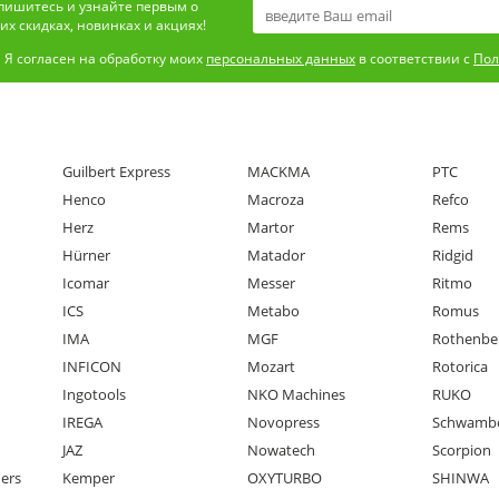
пишитесь и узнайте первым о
х скидках, новинках и акциях!
Я согласен на обработку моих
персональных данных
в соответствии с
Пол
Guilbert Express
MACKMA
PTC
Henco
Macroza
Refco
Herz
Martor
Rems
Hürner
Matador
Ridgid
Icomar
Messer
Ritmo
ICS
Metabo
Romus
IMA
MGF
Rothenbe
INFICON
Mozart
Rotorica
Ingotools
NKO Machines
RUKO
IREGA
Novopress
Schwamb
JAZ
Nowatech
Scorpion
ners
Kemper
OXYTURBO
SHINWA