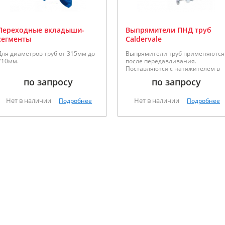
Переходные вкладыши-
Выпрямители ПНД труб
сегменты
Caldervale
Для диаметров труб от 315мм до
Выпрямители труб применяются
710мм.
после передавливания.
Поставляются с натяжителем в
сборе. Подходят для труб
по запросу
по запросу
диаметром 63мм, 75мм, 90мм,
110мм, 125мм, 140мм, 160мм,
180мм.
Нет в наличии
Нет в наличии
Подробнее
Подробнее