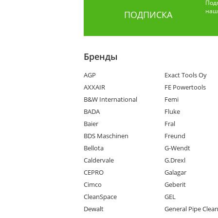
Под
наши
ПОДПИСКА
Бренды
AGP
Exact Tools Oy
AXXAIR
FE Powertools
B&W International
Femi
BADA
Fluke
Baier
Fral
BDS Maschinen
Freund
Bellota
G-Wendt
Caldervale
G.Drexl
CEPRO
Galagar
Cimco
Geberit
CleanSpace
GEL
Dewalt
General Pipe Clea