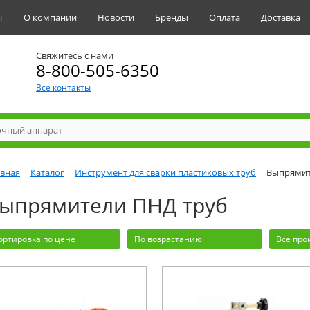
ы
О компании
Новости
Бренды
Оплата
Доставка
Свяжитесь с нами
8-800-505-6350
Все контакты
авная
Каталог
Инструмент для сварки пластиковых труб
Выпрямит
ыпрямители ПНД труб
ортировка по цене
По возрастанию
Все про