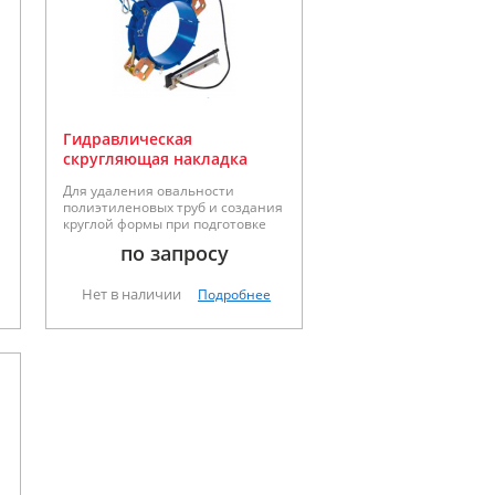
Гидравлическая
скругляющая накладка
Для удаления овальности
я
полиэтиленовых труб и создания
круглой формы при подготовке
трубы к электромуфтовой сварке.
по запросу
Для диаметров труб 400мм,
500мм, 630мм и 710мм.
Нет в наличии
Подробнее