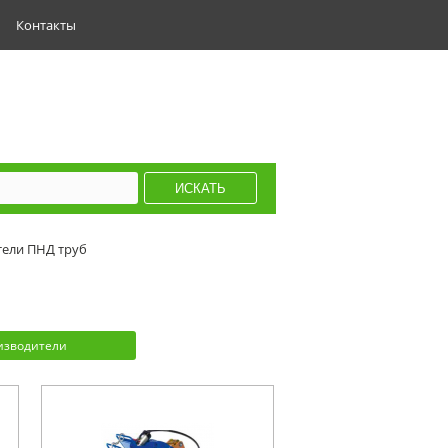
Контакты
ели ПНД труб
изводители