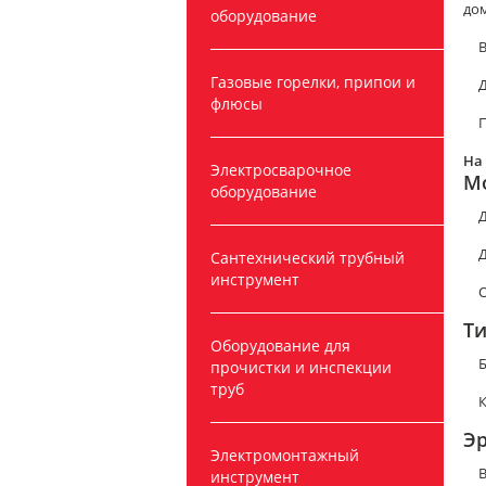
до
оборудование
В
Газовые горелки, припои и
флюсы
П
На
Электросварочное
М
оборудование
Д
Сантехнический трубный
инструмент
О
Ти
Оборудование для
Б
прочистки и инспекции
труб
К
Эр
Электромонтажный
В
инструмент