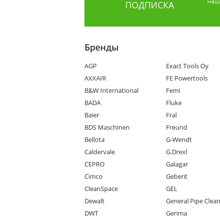
наши
ПОДПИСКА
Бренды
AGP
Exact Tools Oy
AXXAIR
FE Powertools
B&W International
Femi
BADA
Fluke
Baier
Fral
BDS Maschinen
Freund
Bellota
G-Wendt
Caldervale
G.Drexl
CEPRO
Galagar
Cimco
Geberit
CleanSpace
GEL
Dewalt
General Pipe Clea
DWT
Gerima