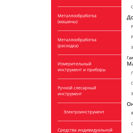
О
Металлообработка
Д
(машины)
Р
Р
Металлообработка
(расходка)
З
Где
М
Измерительный
инструмент и приборы
Ручной слесарный
инструмент
О
Электроинструмент
Я
O
Средства индивидуальной