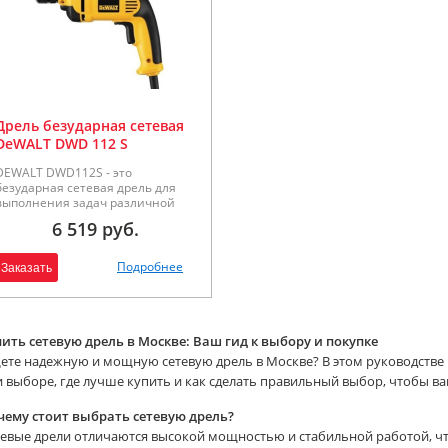
Дрель безударная сетевая
DeWALT DWD 112 S
односкоростная DWD112S-
DEWALT DWD112S - это
QS
безударная сетевая дрель для
выполнения задач различной
сложности. С ее помощью
6 519 руб.
производится сверление
отверстий в металлических или
деревянных заготовках.
Подробнее
Заказать
Инструмент оснащен
быстрозажимным патроном, что
сокращает время смены
оснастки. Максимальный
контроль инструмента
ить сетевую дрель в Москве: Ваш гид к выбору и покупке
обеспечивается за счет
те надежную и мощную сетевую дрель в Москве? В этом руководстве 
эргономичного дизайна и
 выборе, где лучше купить и как сделать правильный выбор, чтобы ва
обрезиненной рукоятке.
чему стоит выбрать сетевую дрель?
евые дрели отличаются высокой мощностью и стабильной работой, чт