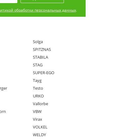
итикой обработки персональных данных
.
Solga
SPITZNAS
STABILA
STAG
SUPER-EGO
Tayg
rger
Testo
URKO
Vallorbe
orn
VBW
Virax
VOLKEL
WELDY