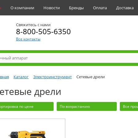
ы
О компании
Новости
Бренды
Оплата
Доставка
Свяжитесь с нами
8-800-505-6350
Все контакты
авная
Каталог
Электроинструмент
Сетевые дрели
етевые дрели
ортировка по цене
По возрастанию
Все про