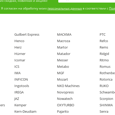
х скидках, новинках и акциях!
Я согласен на обработку моих
персональных данных
в соответствии с
Пол
Guilbert Express
MACKMA
PTC
Henco
Macroza
Refco
Herz
Martor
Rems
Hürner
Matador
Ridgid
Icomar
Messer
Ritmo
ICS
Metabo
Romus
IMA
MGF
Rothenbe
INFICON
Mozart
Rotorica
Ingotools
NKO Machines
RUKO
IREGA
Novopress
Schwamb
JAZ
Nowatech
Scorpion
ners
Kemper
OXYTURBO
SHINWA
Kern-Deudiam
Pajarito
Senra