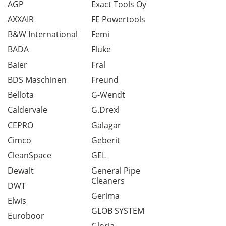
AGP
Exact Tools Oy
AXXAIR
FE Powertools
B&W International
Femi
BADA
Fluke
Baier
Fral
BDS Maschinen
Freund
Bellota
G-Wendt
Caldervale
G.Drexl
CEPRO
Galagar
Cimco
Geberit
CleanSpace
GEL
Dewalt
General Pipe
Cleaners
DWT
Gerima
Elwis
GLOB SYSTEM
Euroboor