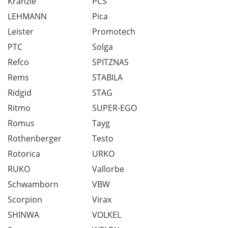
Kranzle
PCS
LEHMANN
Pica
Leister
Promotech
PTC
Solga
Refco
SPITZNAS
Rems
STABILA
Ridgid
STAG
Ritmo
SUPER-EGO
Romus
Tayg
Rothenberger
Testo
Rotorica
URKO
RUKO
Vallorbe
Schwamborn
VBW
Scorpion
Virax
SHINWA
VOLKEL