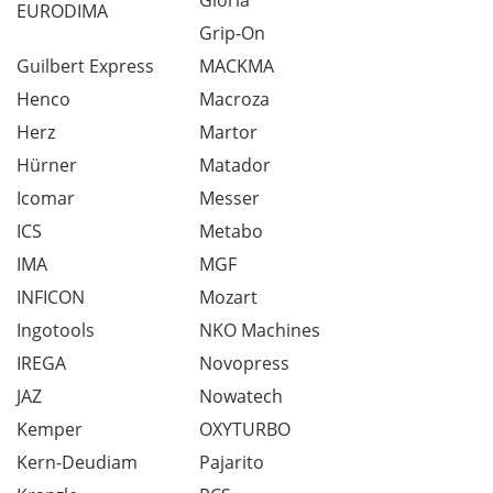
Gloria
EURODIMA
Grip-On
Guilbert Express
MACKMA
Henco
Macroza
Herz
Martor
Hürner
Matador
Icomar
Messer
ICS
Metabo
IMA
MGF
INFICON
Mozart
Ingotools
NKO Machines
IREGA
Novopress
JAZ
Nowatech
Kemper
OXYTURBO
Kern-Deudiam
Pajarito