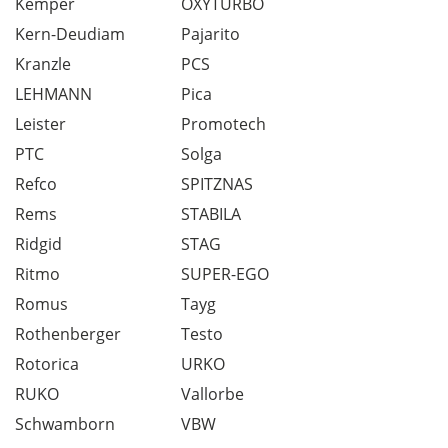
Kemper
OXYTURBO
Kern-Deudiam
Pajarito
Kranzle
PCS
LEHMANN
Pica
Leister
Promotech
PTC
Solga
Refco
SPITZNAS
Rems
STABILA
Ridgid
STAG
Ritmo
SUPER-EGO
Romus
Tayg
Rothenberger
Testo
Rotorica
URKO
RUKO
Vallorbe
Schwamborn
VBW