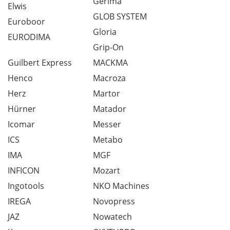
Gerima
Elwis
GLOB SYSTEM
Euroboor
Gloria
EURODIMA
Grip-On
Guilbert Express
MACKMA
Henco
Macroza
Herz
Martor
Hürner
Matador
Icomar
Messer
ICS
Metabo
IMA
MGF
INFICON
Mozart
Ingotools
NKO Machines
IREGA
Novopress
JAZ
Nowatech