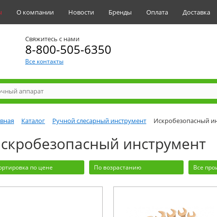
ы
О компании
Новости
Бренды
Оплата
Доставка
Свяжитесь с нами
8-800-505-6350
Все контакты
авная
Каталог
Ручной слесарный инструмент
Искробезопасный и
скробезопасный инструмент
ортировка по цене
По возрастанию
Все про