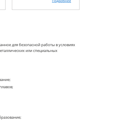
Подробнее
нное для безопасной работы в условиях
еталлических или специальных
ание;
плавов;
бразование;