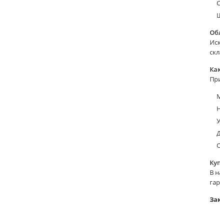
Ш
Об
Иск
скл
Ка
Пр
М
У
Д
Ку
В 
гар
За