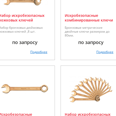
Набор искробезопасных
Искробезопасные
рожковых ключей
комбинированные ключи
Matador¼-1”, серии 70100
Matador серии 70185
Набор бронзовых дюймовых
Бронзовые метрические
рожковых ключей ,8 шт.
двойные ключи размером до
80мм.
по запросу
по запросу
Подробнее
Подробнее
Искробезопасные
Набор искробезопасных