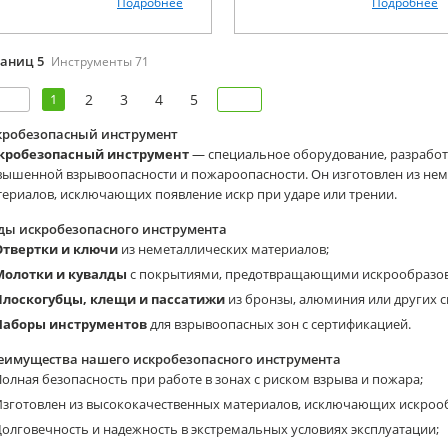
Подробнее
Подробнее
раниц 5
Инструменты 71
1
2
3
4
5
кробезопасный инструмент
кробезопасный инструмент
— специальное оборудование, разработа
вышенной взрывоопасности и пожароопасности. Он изготовлен из нем
ериалов, исключающих появление искр при ударе или трении.
ды искробезопасного инструмента
Отвертки и ключи
из неметаллических материалов;
Молотки и кувалды
с покрытиями, предотвращающими искрообразов
Плоскогубцы, клещи и пассатижи
из бронзы, алюминия или других с
Наборы инструментов
для взрывоопасных зон с сертификацией.
еимущества нашего искробезопасного инструмента
олная безопасность при работе в зонах с риском взрыва и пожара;
Изготовлен из высококачественных материалов, исключающих искроо
олговечность и надежность в экстремальных условиях эксплуатации;