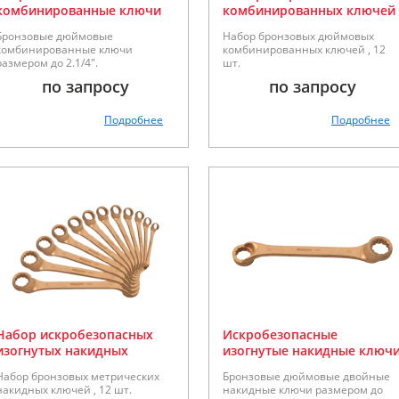
комбинированные ключи
комбинированных ключей
Matador серии 70185
Matador 1/4 - 1.1/4", серии
Бронзовые дюймовые
Набор бронзовых дюймовых
70185
комбинированные ключи
комбинированных ключей , 12
размером до 2.1/4".
шт.
по запросу
по запросу
Подробнее
Подробнее
Набор искробезопасных
Искробезопасные
изогнутых накидных
изогнутые накидные ключ
ключей Matador 6-32мм,
Matador серии 70200
Набор бронзовых метрических
Бронзовые дюймовые двойные
серии 70200
накидных ключей , 12 шт.
накидные ключи размером до