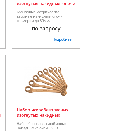
изогнутые накидные ключи
Matador серии 70200
Бронзовые метрические
двойные накидные ключи
размером до 85мм.
по запросу
Подробнее
Набор искробезопасных
и
изогнутых накидных
ключей Matador 1/4-1",
Набор бронзовых дюймовых
серии 70200
накидных ключей , 8 шт.