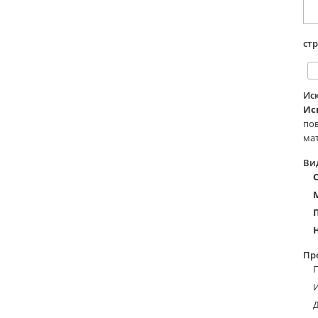
ст
Ис
Ис
по
мат
Ви
Пр
П
Д