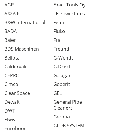
AGP
Exact Tools Oy
AXXAIR
FE Powertools
B&W International
Femi
BADA
Fluke
Baier
Fral
BDS Maschinen
Freund
Bellota
G-Wendt
Caldervale
G.Drexl
CEPRO
Galagar
Cimco
Geberit
CleanSpace
GEL
Dewalt
General Pipe
Cleaners
DWT
Gerima
Elwis
GLOB SYSTEM
Euroboor