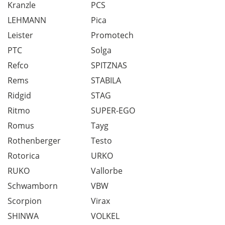
Kranzle
PCS
LEHMANN
Pica
Leister
Promotech
PTC
Solga
Refco
SPITZNAS
Rems
STABILA
Ridgid
STAG
Ritmo
SUPER-EGO
Romus
Tayg
Rothenberger
Testo
Rotorica
URKO
RUKO
Vallorbe
Schwamborn
VBW
Scorpion
Virax
SHINWA
VOLKEL