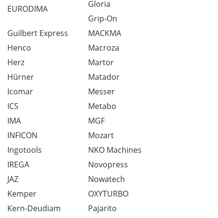
Gloria
EURODIMA
Grip-On
Guilbert Express
MACKMA
Henco
Macroza
Herz
Martor
Hürner
Matador
Icomar
Messer
ICS
Metabo
IMA
MGF
INFICON
Mozart
Ingotools
NKO Machines
IREGA
Novopress
JAZ
Nowatech
Kemper
OXYTURBO
Kern-Deudiam
Pajarito