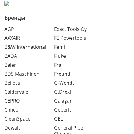
Бренды
AGP
Exact Tools Oy
AXXAIR
FE Powertools
B&W International
Femi
BADA
Fluke
Baier
Fral
BDS Maschinen
Freund
Bellota
G-Wendt
Caldervale
G.Drexl
CEPRO
Galagar
Cimco
Geberit
CleanSpace
GEL
Dewalt
General Pipe
Cleaners