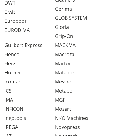
DWT
Gerima
Elwis
GLOB SYSTEM
Euroboor
Gloria
EURODIMA
Grip-On
Guilbert Express
MACKMA
Henco
Macroza
Herz
Martor
Hürner
Matador
Icomar
Messer
ICS
Metabo
IMA
MGF
INFICON
Mozart
Ingotools
NKO Machines
IREGA
Novopress