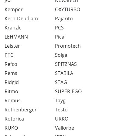
JAZ
Nowatech
Kemper
OXYTURBO
Kern-Deudiam
Pajarito
Kranzle
PCS
LEHMANN
Pica
Leister
Promotech
PTC
Solga
Refco
SPITZNAS
Rems
STABILA
Ridgid
STAG
Ritmo
SUPER-EGO
Romus
Tayg
Rothenberger
Testo
Rotorica
URKO
RUKO
Vallorbe