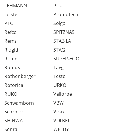
LEHMANN
Pica
Leister
Promotech
PTC
Solga
Refco
SPITZNAS
Rems
STABILA
Ridgid
STAG
Ritmo
SUPER-EGO
Romus
Tayg
Rothenberger
Testo
Rotorica
URKO
RUKO
Vallorbe
Schwamborn
VBW
Scorpion
Virax
SHINWA
VOLKEL
Senra
WELDY