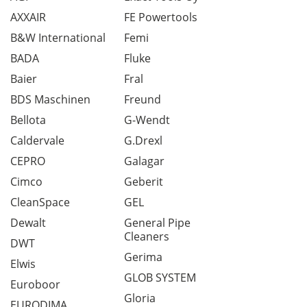
AXXAIR
FE Powertools
B&W International
Femi
BADA
Fluke
Baier
Fral
BDS Maschinen
Freund
Bellota
G-Wendt
Caldervale
G.Drexl
CEPRO
Galagar
Cimco
Geberit
CleanSpace
GEL
Dewalt
General Pipe
Cleaners
DWT
Gerima
Elwis
GLOB SYSTEM
Euroboor
Gloria
EURODIMA