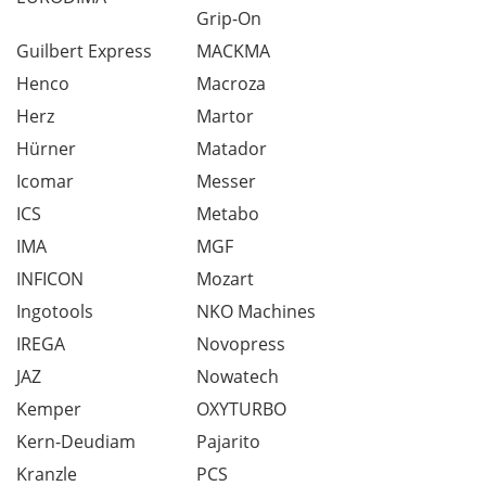
Grip-On
Guilbert Express
MACKMA
Henco
Macroza
Herz
Martor
Hürner
Matador
Icomar
Messer
ICS
Metabo
IMA
MGF
INFICON
Mozart
Ingotools
NKO Machines
IREGA
Novopress
JAZ
Nowatech
Kemper
OXYTURBO
Kern-Deudiam
Pajarito
Kranzle
PCS