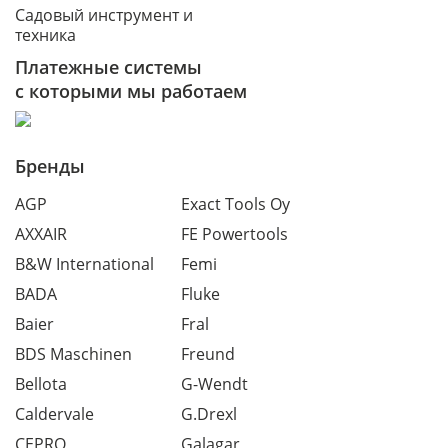
Садовый инструмент и
техника
Платежные системы
с которыми мы работаем
Бренды
AGP
Exact Tools Oy
AXXAIR
FE Powertools
B&W International
Femi
BADA
Fluke
Baier
Fral
BDS Maschinen
Freund
Bellota
G-Wendt
Caldervale
G.Drexl
CEPRO
Galagar