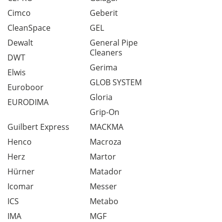
Cimco
Geberit
CleanSpace
GEL
Dewalt
General Pipe
Cleaners
DWT
Gerima
Elwis
GLOB SYSTEM
Euroboor
Gloria
EURODIMA
Grip-On
Guilbert Express
MACKMA
Henco
Macroza
Herz
Martor
Hürner
Matador
Icomar
Messer
ICS
Metabo
IMA
MGF