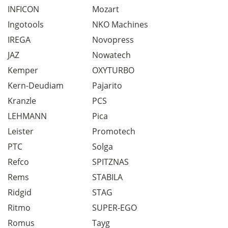
INFICON
Mozart
Ingotools
NKO Machines
IREGA
Novopress
JAZ
Nowatech
Kemper
OXYTURBO
Kern-Deudiam
Pajarito
Kranzle
PCS
LEHMANN
Pica
Leister
Promotech
PTC
Solga
Refco
SPITZNAS
Rems
STABILA
Ridgid
STAG
Ritmo
SUPER-EGO
Romus
Tayg