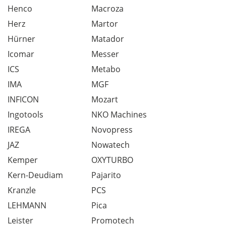
Henco
Macroza
Herz
Martor
Hürner
Matador
Icomar
Messer
ICS
Metabo
IMA
MGF
INFICON
Mozart
Ingotools
NKO Machines
IREGA
Novopress
JAZ
Nowatech
Kemper
OXYTURBO
Kern-Deudiam
Pajarito
Kranzle
PCS
LEHMANN
Pica
Leister
Promotech