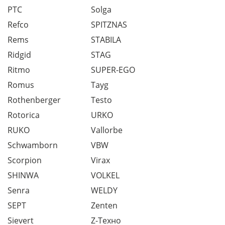
PTC
Solga
Refco
SPITZNAS
Rems
STABILA
Ridgid
STAG
Ritmo
SUPER-EGO
Romus
Tayg
Rothenberger
Testo
Rotorica
URKO
RUKO
Vallorbe
Schwamborn
VBW
Scorpion
Virax
SHINWA
VOLKEL
Senra
WELDY
SEPT
Zenten
Sievert
Z-Техно