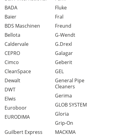
BADA
Fluke
Baier
Fral
BDS Maschinen
Freund
Bellota
G-Wendt
Caldervale
G.Drexl
CEPRO
Galagar
Cimco
Geberit
CleanSpace
GEL
Dewalt
General Pipe
Cleaners
DWT
Gerima
Elwis
GLOB SYSTEM
Euroboor
Gloria
EURODIMA
Grip-On
Guilbert Express
MACKMA