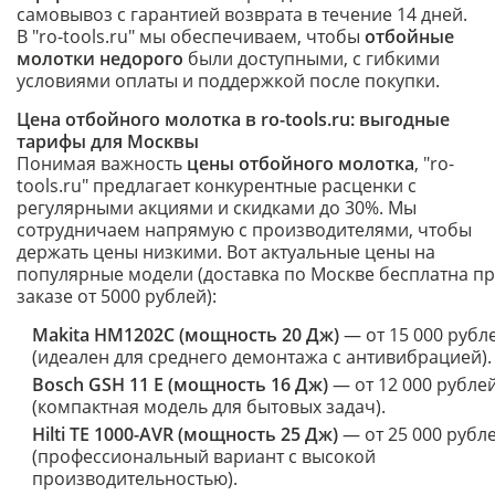
самовывоз с гарантией возврата в течение 14 дней.
В "ro-tools.ru" мы обеспечиваем, чтобы
отбойные
молотки недорого
были доступными, с гибкими
условиями оплаты и поддержкой после покупки.
Цена отбойного молотка в ro-tools.ru: выгодные
тарифы для Москвы
Понимая важность
цены отбойного молотка
, "ro-
tools.ru" предлагает конкурентные расценки с
регулярными акциями и скидками до 30%. Мы
сотрудничаем напрямую с производителями, чтобы
держать цены низкими. Вот актуальные цены на
популярные модели (доставка по Москве бесплатна п
заказе от 5000 рублей):
Makita HM1202C (мощность 20 Дж)
— от 15 000 рубл
(идеален для среднего демонтажа с антивибрацией).
Bosch GSH 11 E (мощность 16 Дж)
— от 12 000 рубле
(компактная модель для бытовых задач).
Hilti TE 1000-AVR (мощность 25 Дж)
— от 25 000 рубл
(профессиональный вариант с высокой
производительностью).