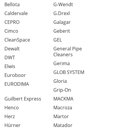
Bellota
G-Wendt
Caldervale
G.Drexl
CEPRO
Galagar
Cimco
Geberit
CleanSpace
GEL
Dewalt
General Pipe
Cleaners
DWT
Gerima
Elwis
GLOB SYSTEM
Euroboor
Gloria
EURODIMA
Grip-On
Guilbert Express
MACKMA
Henco
Macroza
Herz
Martor
Hürner
Matador