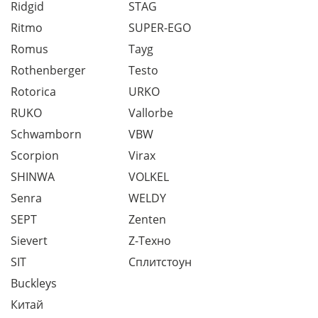
Ridgid
STAG
Ritmo
SUPER-EGO
Romus
Tayg
Rothenberger
Testo
Rotorica
URKO
RUKO
Vallorbe
Schwamborn
VBW
Scorpion
Virax
SHINWA
VOLKEL
Senra
WELDY
SEPT
Zenten
Sievert
Z-Техно
SIT
Сплитстоун
Buckleys
Китай