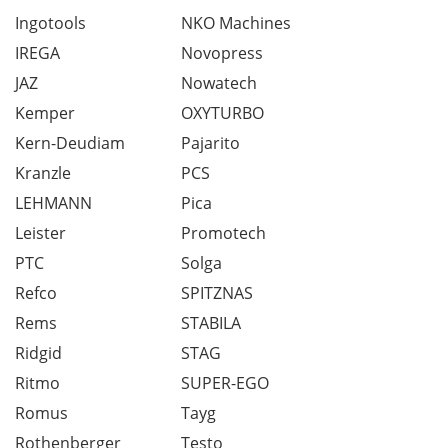
Ingotools
NKO Machines
IREGA
Novopress
JAZ
Nowatech
Kemper
OXYTURBO
Kern-Deudiam
Pajarito
Kranzle
PCS
LEHMANN
Pica
Leister
Promotech
PTC
Solga
Refco
SPITZNAS
Rems
STABILA
Ridgid
STAG
Ritmo
SUPER-EGO
Romus
Tayg
Rothenberger
Testo