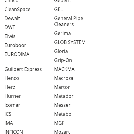
Cimco
Geberit
CleanSpace
GEL
Dewalt
General Pipe
Cleaners
DWT
Gerima
Elwis
GLOB SYSTEM
Euroboor
Gloria
EURODIMA
Grip-On
Guilbert Express
MACKMA
Henco
Macroza
Herz
Martor
Hürner
Matador
Icomar
Messer
ICS
Metabo
IMA
MGF
INFICON
Mozart