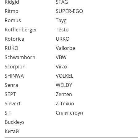
Ridgid
STAG
Ritmo
SUPER-EGO
Romus
Tayg
Rothenberger
Testo
Rotorica
URKO
RUKO
Vallorbe
Schwamborn
VBW
Scorpion
Virax
SHINWA
VOLKEL
Senra
WELDY
SEPT
Zenten
Sievert
Z-Техно
SIT
Сплитстоун
Buckleys
Китай