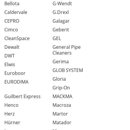
Bellota
G-Wendt
Caldervale
G.Drexl
CEPRO
Galagar
Cimco
Geberit
CleanSpace
GEL
Dewalt
General Pipe
Cleaners
DWT
Gerima
Elwis
GLOB SYSTEM
Euroboor
Gloria
EURODIMA
Grip-On
Guilbert Express
MACKMA
Henco
Macroza
Herz
Martor
Hürner
Matador