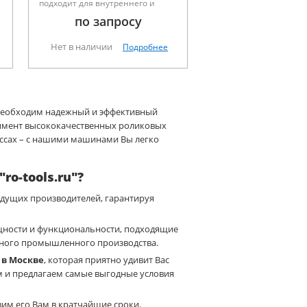
подходит для внутреннего и
наружного радиусов, движение с
по запросу
оптимальной передачи усилия /
рычагов, высота изгиба
непрерывно регулируется, шкала
Нет в наличии
Подробнее
в мм.
 необходим надежный и эффективный
ртимент высококачественных роликовых
ессах – с нашими машинами Вы легко
o-tools.ru"?
дущих производителей, гарантируя
щности и функциональности, подходящие
бного промышленного производства.
 в Москве
, которая приятно удивит Вас
м и предлагаем самые выгодные условия
вим его Вам в кратчайшие сроки.