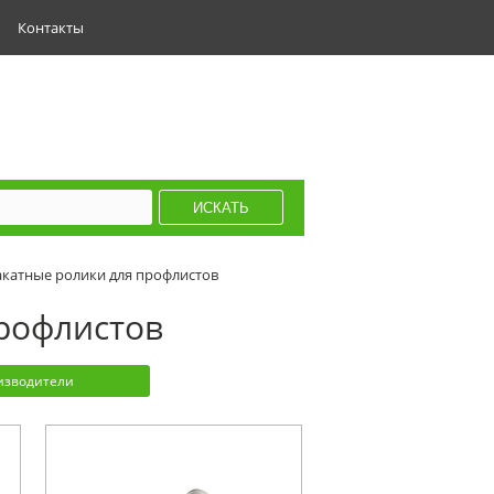
Контакты
катные ролики для профлистов
рофлистов
изводители