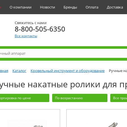
ы
О компании
Новости
Бренды
Оплата
Доставка
Свяжитесь с нами
8-800-505-6350
Все контакты
авная
Каталог
Кровельный инструмент и оборудование
Ручные на
учные накатные ролики для п
ортировка по цене
По возрастанию
Все про