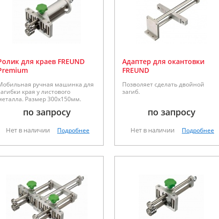
Ролик для краев FREUND
Адаптер для окантовки
Premium
FREUND
Мобильная ручная машинка для
Позволяет сделать двойной
загибки края у листового
загиб.
металла. Размер 300х150мм.
по запросу
по запросу
Нет в наличии
Нет в наличии
Подробнее
Подробнее