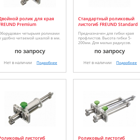
Двойной ролик для края
Стандартный роликовый
FREUND Premium
листогиб FREUND Standard
Оборудован четырьмя роликами
Предназначен для гибки края
и удобно читаемой шкалой в мм.
профлистов. Высота гибки 5-
200мм. Для малых радиусов.
по запросу
по запросу
Нет в наличии
Нет в наличии
Подробнее
Подробнее
Роликовый листогиб
Роликовый листогиб