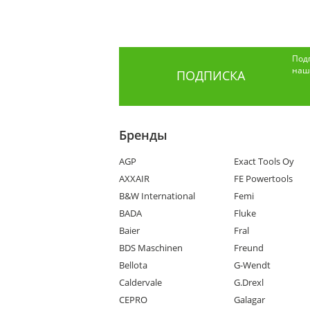
Под
наши
ПОДПИСКА
Бренды
AGP
Exact Tools Oy
AXXAIR
FE Powertools
B&W International
Femi
BADA
Fluke
Baier
Fral
BDS Maschinen
Freund
Bellota
G-Wendt
Caldervale
G.Drexl
CEPRO
Galagar