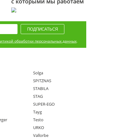
с которыми мы работаем
итикой обработки персональных данных
.
Solga
SPITZNAS
STABILA
STAG
SUPER-EGO
Tayg
rger
Testo
URKO
Vallorbe