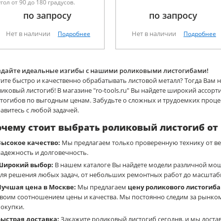
угол от 90 до 180 градусов.
Высота гибки от 8 до 40мм.
по запросу
по запросу
Нет в наличии
Нет в наличии
Подробнее
Подробнее
здайте идеальные изгибы с нашими роликовыми листогибами!
ите быстро и качественно обрабатывать листовой металл? Тогда Вам
иковый листогиб! В магазине "ro-tools.ru" Вы найдете широкий ассо
стогибов по выгодным ценам. Забудьте о сложных и трудоемких проц
авитесь с любой задачей.
чему стоит выбрать роликовый листогиб от "r
Высокое качество:
Мы предлагаем только проверенную технику от ве
адежность и долговечность.
Широкий выбор:
В нашем каталоге Вы найдете модели различной мо
для решения любых задач, от небольших ремонтных работ до масшта
Лучшая цена в Москве:
Мы предлагаем
цену роликового листогиба
своим соотношением цены и качества. Мы постоянно следим за рынко
окупки.
Быстрая доставка:
Закажите роликовый листогиб сегодня, и мы доста