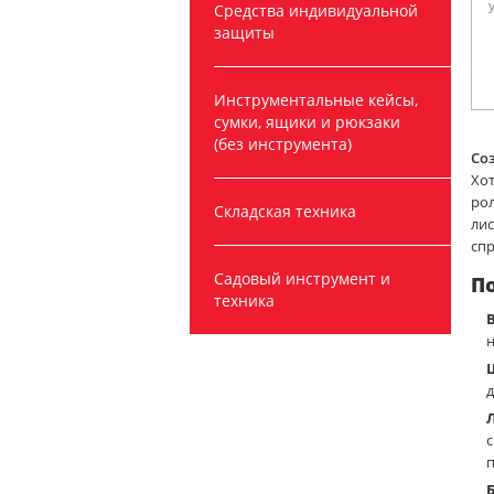
Средства индивидуальной
защиты
Инструментальные кейсы,
сумки, ящики и рюкзаки
(без инструмента)
Со
Хот
рол
Складская техника
ли
спр
Садовый инструмент и
По
техника
н
п