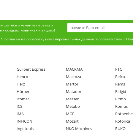
пишитесь и узнайте первым о
х скидках, новинках и акциях!
Я согласен на обработку моих
персональных данных
в соответствии с
Пол
Guilbert Express
MACKMA
PTC
Henco
Macroza
Refco
Herz
Martor
Rems
Hürner
Matador
Ridgid
Icomar
Messer
Ritmo
ICS
Metabo
Romus
IMA
MGF
Rothenbe
INFICON
Mozart
Rotorica
Ingotools
NKO Machines
RUKO