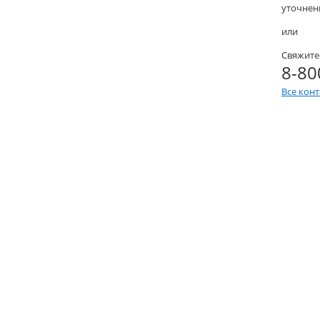
уточнени
или
Свяжите
8-80
Все кон