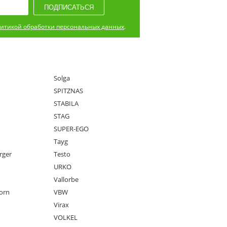
итикой обработки персональных данных
.
Solga
SPITZNAS
STABILA
STAG
SUPER-EGO
Tayg
rger
Testo
URKO
Vallorbe
orn
VBW
Virax
VOLKEL