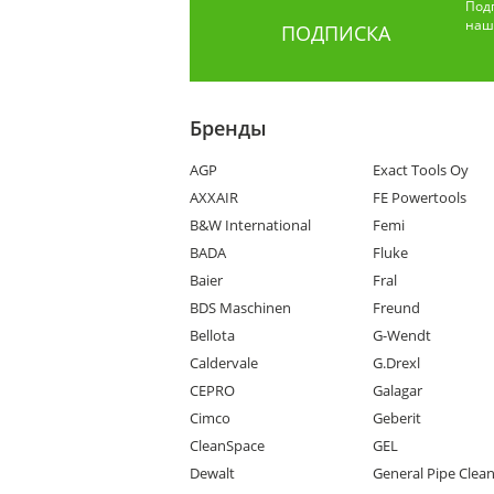
Под
наши
ПОДПИСКА
Бренды
AGP
Exact Tools Oy
AXXAIR
FE Powertools
B&W International
Femi
BADA
Fluke
Baier
Fral
BDS Maschinen
Freund
Bellota
G-Wendt
Caldervale
G.Drexl
CEPRO
Galagar
Cimco
Geberit
CleanSpace
GEL
Dewalt
General Pipe Clea