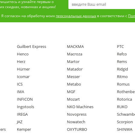
пишитесь и узнайте первым о
х скидках, новинках и акциях!
Я согласен на обработку моих
персональных данных
в соответствии с
Пол
Guilbert Express
MACKMA
PTC
Henco
Macroza
Refco
Herz
Martor
Rems
Hürner
Matador
Ridgid
Icomar
Messer
Ritmo
ICS
Metabo
Romus
IMA
MGF
Rothenbe
INFICON
Mozart
Rotorica
Ingotools
NKO Machines
RUKO
IREGA
Novopress
Schwamb
JAZ
Nowatech
Scorpion
ners
Kemper
OXYTURBO
SHINWA