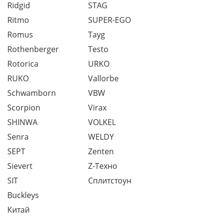
Ridgid
STAG
Ritmo
SUPER-EGO
Romus
Tayg
Rothenberger
Testo
Rotorica
URKO
RUKO
Vallorbe
Schwamborn
VBW
Scorpion
Virax
SHINWA
VOLKEL
Senra
WELDY
SEPT
Zenten
Sievert
Z-Техно
SIT
Сплитстоун
Buckleys
Китай