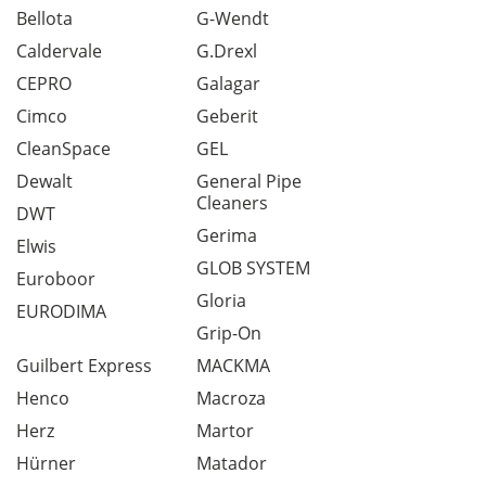
Bellota
G-Wendt
Caldervale
G.Drexl
CEPRO
Galagar
Cimco
Geberit
CleanSpace
GEL
Dewalt
General Pipe
Cleaners
DWT
Gerima
Elwis
GLOB SYSTEM
Euroboor
Gloria
EURODIMA
Grip-On
Guilbert Express
MACKMA
Henco
Macroza
Herz
Martor
Hürner
Matador