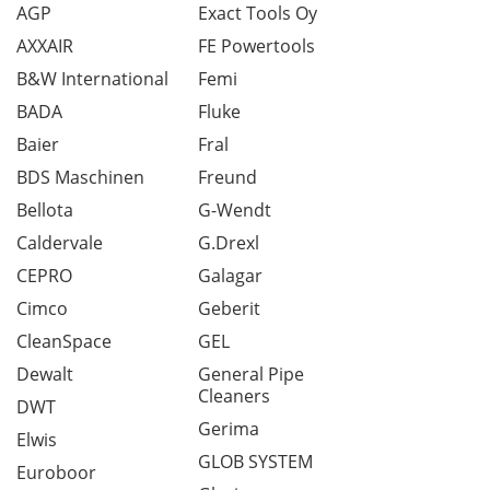
AGP
Exact Tools Oy
AXXAIR
FE Powertools
B&W International
Femi
BADA
Fluke
Baier
Fral
BDS Maschinen
Freund
Bellota
G-Wendt
Caldervale
G.Drexl
CEPRO
Galagar
Cimco
Geberit
CleanSpace
GEL
Dewalt
General Pipe
Cleaners
DWT
Gerima
Elwis
GLOB SYSTEM
Euroboor