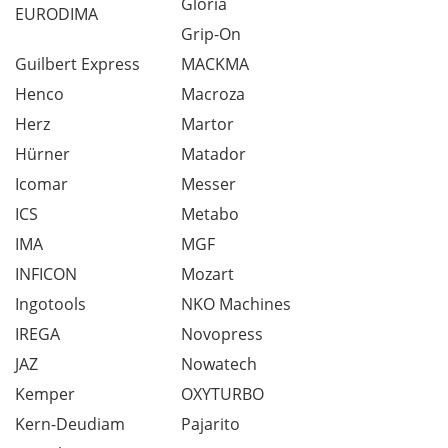
Gloria
EURODIMA
Grip-On
Guilbert Express
MACKMA
Henco
Macroza
Herz
Martor
Hürner
Matador
Icomar
Messer
ICS
Metabo
IMA
MGF
INFICON
Mozart
Ingotools
NKO Machines
IREGA
Novopress
JAZ
Nowatech
Kemper
OXYTURBO
Kern-Deudiam
Pajarito