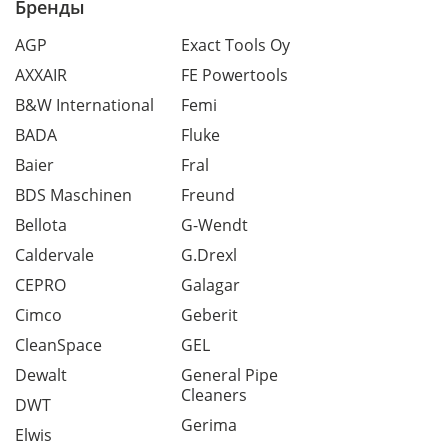
Бренды
AGP
Exact Tools Oy
AXXAIR
FE Powertools
B&W International
Femi
BADA
Fluke
Baier
Fral
BDS Maschinen
Freund
Bellota
G-Wendt
Caldervale
G.Drexl
CEPRO
Galagar
Cimco
Geberit
CleanSpace
GEL
Dewalt
General Pipe
Cleaners
DWT
Gerima
Elwis