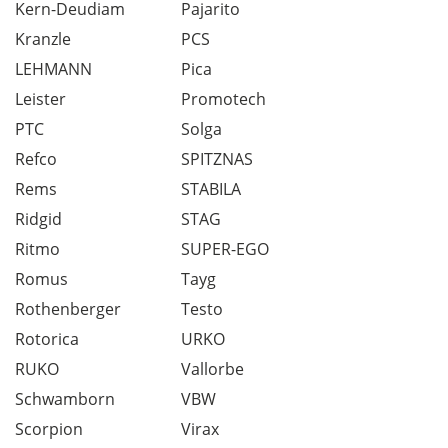
Kern-Deudiam
Pajarito
Kranzle
PCS
LEHMANN
Pica
Leister
Promotech
PTC
Solga
Refco
SPITZNAS
Rems
STABILA
Ridgid
STAG
Ritmo
SUPER-EGO
Romus
Tayg
Rothenberger
Testo
Rotorica
URKO
RUKO
Vallorbe
Schwamborn
VBW
Scorpion
Virax