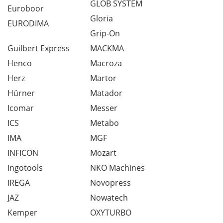
GLOB SYSTEM
Euroboor
Gloria
EURODIMA
Grip-On
Guilbert Express
MACKMA
Henco
Macroza
Herz
Martor
Hürner
Matador
Icomar
Messer
ICS
Metabo
IMA
MGF
INFICON
Mozart
Ingotools
NKO Machines
IREGA
Novopress
JAZ
Nowatech
Kemper
OXYTURBO