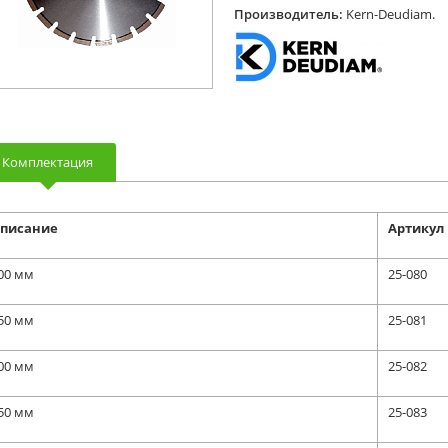
Производитель:
Kern-Deudiam.
Комплектация
писание
Артикул
00 мм
25-080
50 мм
25-081
00 мм
25-082
50 мм
25-083