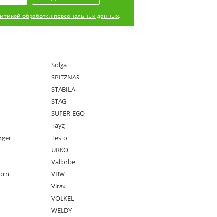
итикой обработки персональных данных
.
Solga
SPITZNAS
STABILA
STAG
SUPER-EGO
Tayg
rger
Testo
URKO
Vallorbe
orn
VBW
Virax
VOLKEL
WELDY