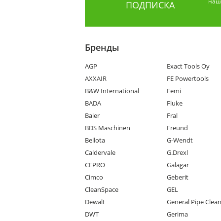
наши
ПОДПИСКА
Бренды
AGP
Exact Tools Oy
AXXAIR
FE Powertools
B&W International
Femi
BADA
Fluke
Baier
Fral
BDS Maschinen
Freund
Bellota
G-Wendt
Caldervale
G.Drexl
CEPRO
Galagar
Cimco
Geberit
CleanSpace
GEL
Dewalt
General Pipe Clea
DWT
Gerima