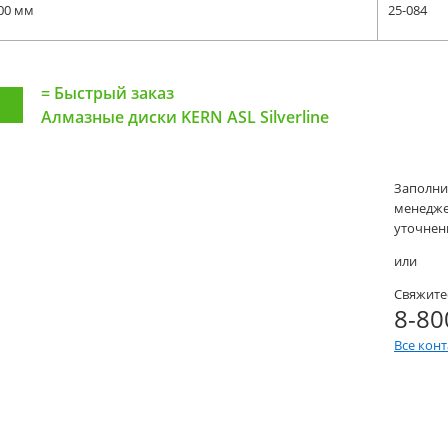
00 мм
25-084
=
Быстрый заказ
Алмазные диски KERN ASL Silverline
Заполни
менеджер
уточнени
или
Свяжите
8-80
Все кон