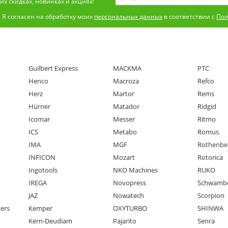
х скидках, новинках и акциях!
Я согласен на обработку моих
персональных данных
в соответствии с
Пол
Guilbert Express
MACKMA
PTC
Henco
Macroza
Refco
Herz
Martor
Rems
Hürner
Matador
Ridgid
Icomar
Messer
Ritmo
ICS
Metabo
Romus
IMA
MGF
Rothenbe
INFICON
Mozart
Rotorica
Ingotools
NKO Machines
RUKO
IREGA
Novopress
Schwamb
JAZ
Nowatech
Scorpion
ners
Kemper
OXYTURBO
SHINWA
Kern-Deudiam
Pajarito
Senra