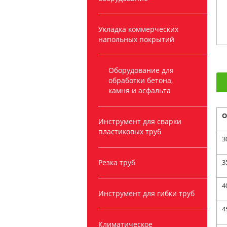
Укладка коммерческих
напольных покрытий
Оборудование для
обработки бетона,
камня и асфальта
О
Инструмент для сварки
пластиковых труб
3
Резка труб
3
4
Инструмент для гибки труб
4
Климатическое