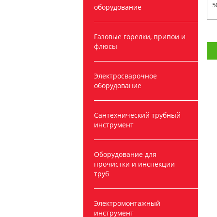
5
оборудование
Газовые горелки, припои и
флюсы
Электросварочное
оборудование
Сантехнический трубный
инструмент
Оборудование для
прочистки и инспекции
труб
Электромонтажный
инструмент