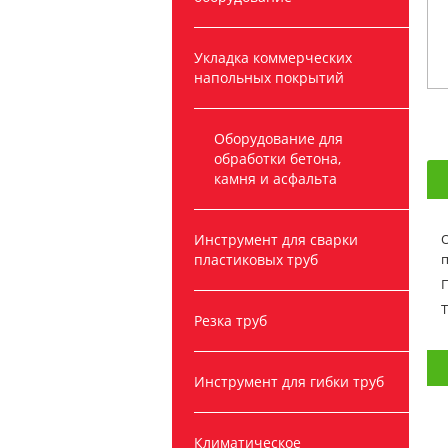
Укладка коммерческих
напольных покрытий
Оборудование для
обработки бетона,
камня и асфальта
Инструмент для сварки
О
пластиковых труб
п
П
Резка труб
Инструмент для гибки труб
Климатическое