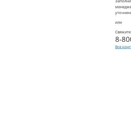
Заполни
менеджер
уточнени
или
Свяжите
8-80
Все кон