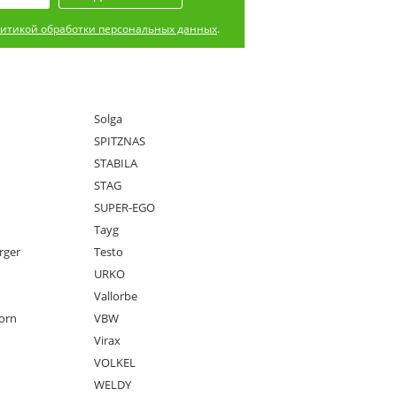
итикой обработки персональных данных
.
Solga
SPITZNAS
STABILA
STAG
SUPER-EGO
Tayg
rger
Testo
URKO
Vallorbe
orn
VBW
Virax
VOLKEL
WELDY