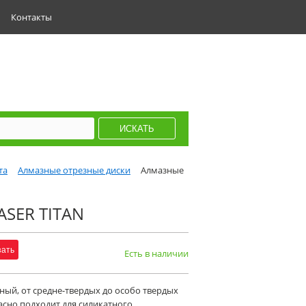
Контакты
та
Алмазные отрезные диски
Алмазные
ASER TITAN
зать
Есть в наличии
ый, от средне-твердых до особо твердых
асно подходит для силикатного