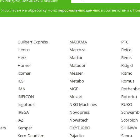
х скидках, новинках и акциях!
Я согласен на обработку моих
персональных данных
в соответствии с
Пол
Guilbert Express
MACKMA
PTC
Henco
Macroza
Refco
Herz
Martor
Rems
Hürner
Matador
Ridgid
Icomar
Messer
Ritmo
ICS
Metabo
Romus
IMA
MGF
Rothenbe
INFICON
Mozart
Rotorica
Ingotools
NKO Machines
RUKO
IREGA
Novopress
Schwamb
JAZ
Nowatech
Scorpion
ners
Kemper
OXYTURBO
SHINWA
Kern-Deudiam
Pajarito
Senra