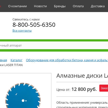
ы
О компании
Новости
Бренды
Оплата
Доставка
Свяжитесь с нами
8-800-505-6350
Все контакты
авная
Каталог
Оборудование для обработки бетона, камня и асфаль
ки LASER TITAN
Алмазные диски L
12 800 руб.
Зака
Цена от:
Область применения: универсальн
строительных материалов, прекр