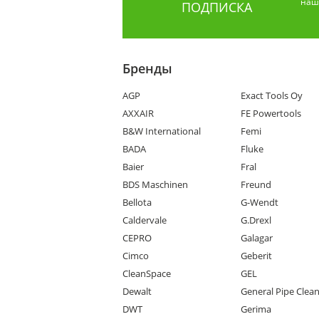
наши
ПОДПИСКА
Бренды
AGP
Exact Tools Oy
AXXAIR
FE Powertools
B&W International
Femi
BADA
Fluke
Baier
Fral
BDS Maschinen
Freund
Bellota
G-Wendt
Caldervale
G.Drexl
CEPRO
Galagar
Cimco
Geberit
CleanSpace
GEL
Dewalt
General Pipe Clea
DWT
Gerima