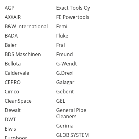
AGP
Exact Tools Oy
AXXAIR
FE Powertools
B&W International
Femi
BADA
Fluke
Baier
Fral
BDS Maschinen
Freund
Bellota
G-Wendt
Caldervale
G.Drexl
CEPRO
Galagar
Cimco
Geberit
CleanSpace
GEL
Dewalt
General Pipe
Cleaners
DWT
Gerima
Elwis
GLOB SYSTEM
Euroboor