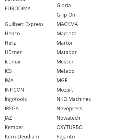
Gloria
EURODIMA
Grip-On
Guilbert Express
MACKMA
Henco
Macroza
Herz
Martor
Hürner
Matador
Icomar
Messer
ICS
Metabo
IMA
MGF
INFICON
Mozart
Ingotools
NKO Machines
IREGA
Novopress
JAZ
Nowatech
Kemper
OXYTURBO
Kern-Deudiam
Pajarito