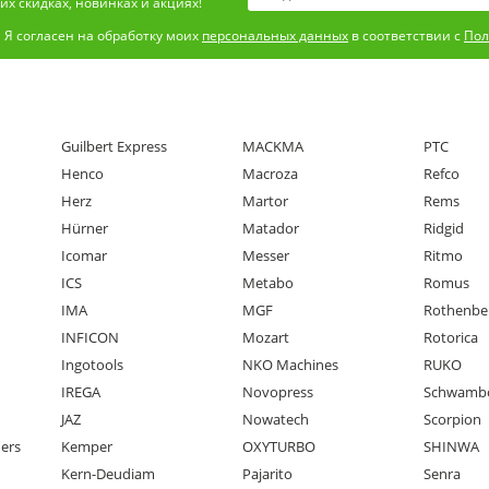
х скидках, новинках и акциях!
Я согласен на обработку моих
персональных данных
в соответствии с
Пол
Guilbert Express
MACKMA
PTC
Henco
Macroza
Refco
Herz
Martor
Rems
Hürner
Matador
Ridgid
Icomar
Messer
Ritmo
ICS
Metabo
Romus
IMA
MGF
Rothenbe
INFICON
Mozart
Rotorica
Ingotools
NKO Machines
RUKO
IREGA
Novopress
Schwamb
JAZ
Nowatech
Scorpion
ners
Kemper
OXYTURBO
SHINWA
Kern-Deudiam
Pajarito
Senra