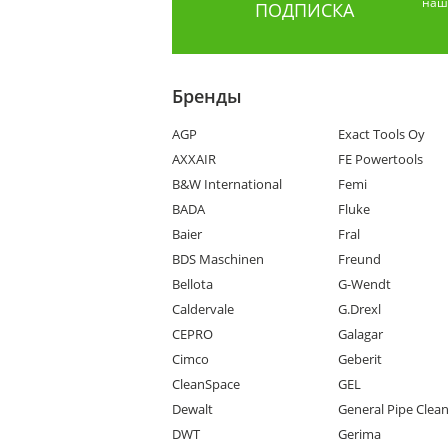
наши
ПОДПИСКА
Бренды
AGP
Exact Tools Oy
AXXAIR
FE Powertools
B&W International
Femi
BADA
Fluke
Baier
Fral
BDS Maschinen
Freund
Bellota
G-Wendt
Caldervale
G.Drexl
CEPRO
Galagar
Cimco
Geberit
CleanSpace
GEL
Dewalt
General Pipe Clea
DWT
Gerima