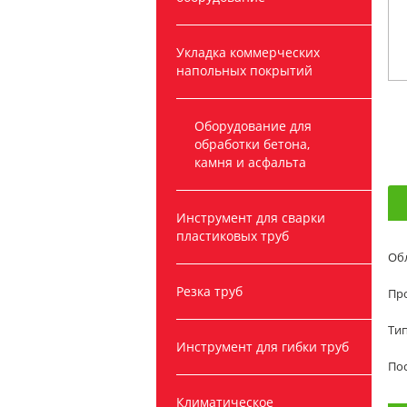
Укладка коммерческих
напольных покрытий
Оборудование для
обработки бетона,
камня и асфальта
Инструмент для сварки
пластиковых труб
Обл
Резка труб
Пр
Ти
Инструмент для гибки труб
Пос
Климатическое