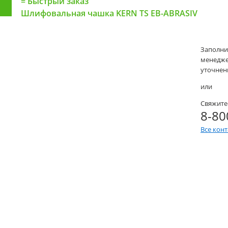
=
Быстрый заказ
Шлифовальная чашка KERN TS EB-ABRASIV
Заполни
менеджер
уточнени
или
Свяжите
8-80
Все кон