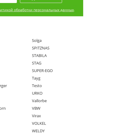
итикой обработки персональных данных
.
Solga
SPITZNAS
STABILA
STAG
SUPER-EGO
Tayg
rger
Testo
URKO
Vallorbe
orn
VBW
Virax
VOLKEL
WELDY