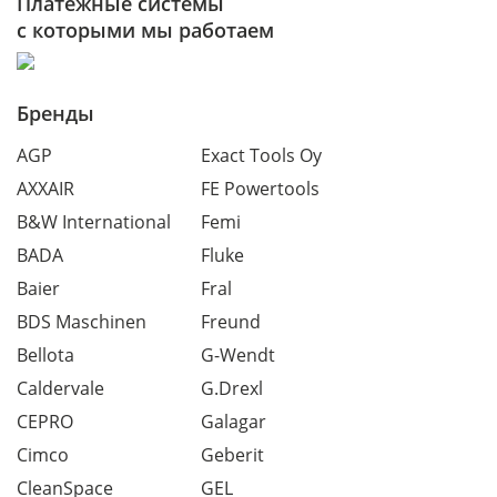
Платежные системы
с которыми мы работаем
Бренды
AGP
Exact Tools Oy
AXXAIR
FE Powertools
B&W International
Femi
BADA
Fluke
Baier
Fral
BDS Maschinen
Freund
Bellota
G-Wendt
Caldervale
G.Drexl
CEPRO
Galagar
Cimco
Geberit
CleanSpace
GEL