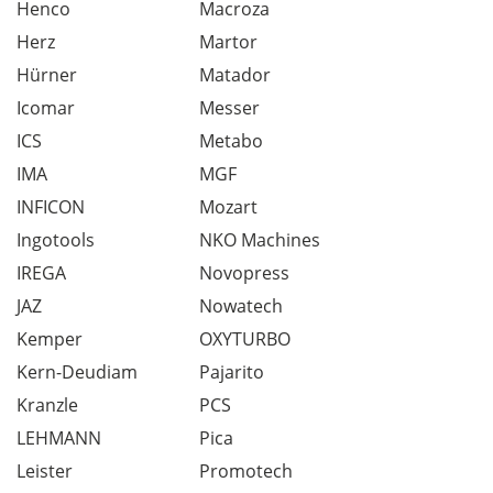
Henco
Macroza
Herz
Martor
Hürner
Matador
Icomar
Messer
ICS
Metabo
IMA
MGF
INFICON
Mozart
Ingotools
NKO Machines
IREGA
Novopress
JAZ
Nowatech
Kemper
OXYTURBO
Kern-Deudiam
Pajarito
Kranzle
PCS
LEHMANN
Pica
Leister
Promotech