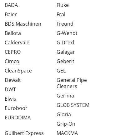
BADA
Fluke
Baier
Fral
BDS Maschinen
Freund
Bellota
G-Wendt
Caldervale
G.Drexl
CEPRO
Galagar
Cimco
Geberit
CleanSpace
GEL
Dewalt
General Pipe
Cleaners
DWT
Gerima
Elwis
GLOB SYSTEM
Euroboor
Gloria
EURODIMA
Grip-On
Guilbert Express
MACKMA