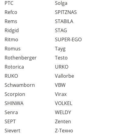
PTC
Solga
Refco
SPITZNAS
Rems
STABILA
Ridgid
STAG
Ritmo
SUPER-EGO
Romus
Tayg
Rothenberger
Testo
Rotorica
URKO
RUKO
Vallorbe
Schwamborn
VBW
Scorpion
Virax
SHINWA
VOLKEL
Senra
WELDY
SEPT
Zenten
Sievert
Z-Техно