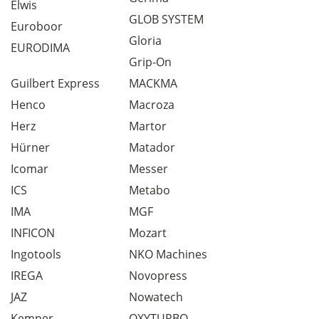
Elwis
GLOB SYSTEM
Euroboor
Gloria
EURODIMA
Grip-On
Guilbert Express
MACKMA
Henco
Macroza
Herz
Martor
Hürner
Matador
Icomar
Messer
ICS
Metabo
IMA
MGF
INFICON
Mozart
Ingotools
NKO Machines
IREGA
Novopress
JAZ
Nowatech
Kemper
OXYTURBO