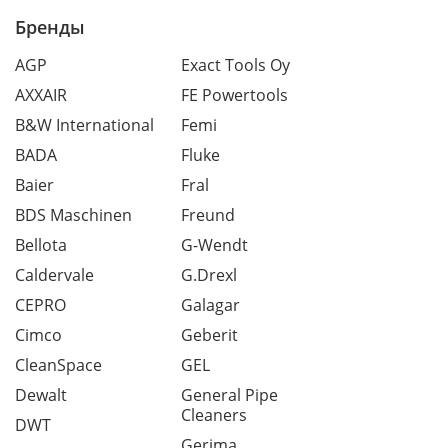
Бренды
AGP
Exact Tools Oy
AXXAIR
FE Powertools
B&W International
Femi
BADA
Fluke
Baier
Fral
BDS Maschinen
Freund
Bellota
G-Wendt
Caldervale
G.Drexl
CEPRO
Galagar
Cimco
Geberit
CleanSpace
GEL
Dewalt
General Pipe
Cleaners
DWT
Gerima