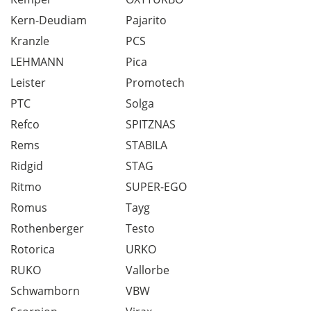
Kern-Deudiam
Pajarito
Kranzle
PCS
LEHMANN
Pica
Leister
Promotech
PTC
Solga
Refco
SPITZNAS
Rems
STABILA
Ridgid
STAG
Ritmo
SUPER-EGO
Romus
Tayg
Rothenberger
Testo
Rotorica
URKO
RUKO
Vallorbe
Schwamborn
VBW