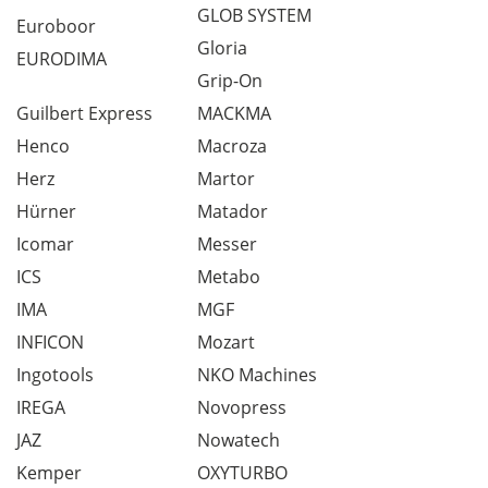
GLOB SYSTEM
Euroboor
Gloria
EURODIMA
Grip-On
Guilbert Express
MACKMA
Henco
Macroza
Herz
Martor
Hürner
Matador
Icomar
Messer
ICS
Metabo
IMA
MGF
INFICON
Mozart
Ingotools
NKO Machines
IREGA
Novopress
JAZ
Nowatech
Kemper
OXYTURBO