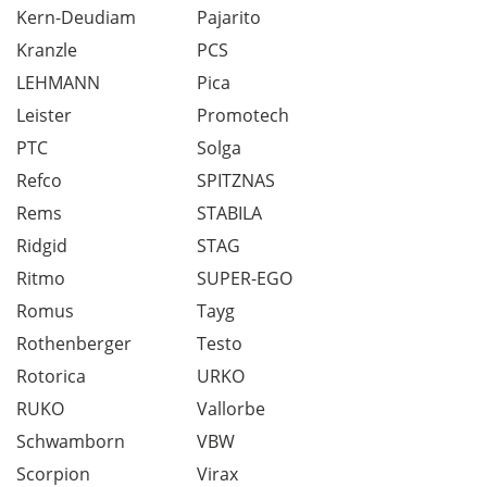
Kern-Deudiam
Pajarito
Kranzle
PCS
LEHMANN
Pica
Leister
Promotech
PTC
Solga
Refco
SPITZNAS
Rems
STABILA
Ridgid
STAG
Ritmo
SUPER-EGO
Romus
Tayg
Rothenberger
Testo
Rotorica
URKO
RUKO
Vallorbe
Schwamborn
VBW
Scorpion
Virax