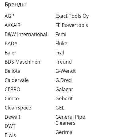
Бренды
AGP
Exact Tools Oy
AXXAIR
FE Powertools
B&W International
Femi
BADA
Fluke
Baier
Fral
BDS Maschinen
Freund
Bellota
G-Wendt
Caldervale
G.Drexl
CEPRO
Galagar
Cimco
Geberit
CleanSpace
GEL
Dewalt
General Pipe
Cleaners
DWT
Gerima
Elwis