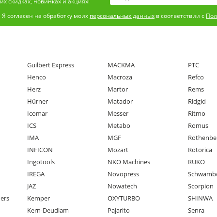
х скидках, новинках и акциях!
Я согласен на обработку моих
персональных данных
в соответствии с
Пол
Guilbert Express
MACKMA
PTC
Henco
Macroza
Refco
Herz
Martor
Rems
Hürner
Matador
Ridgid
Icomar
Messer
Ritmo
ICS
Metabo
Romus
IMA
MGF
Rothenbe
INFICON
Mozart
Rotorica
Ingotools
NKO Machines
RUKO
IREGA
Novopress
Schwamb
JAZ
Nowatech
Scorpion
ners
Kemper
OXYTURBO
SHINWA
Kern-Deudiam
Pajarito
Senra