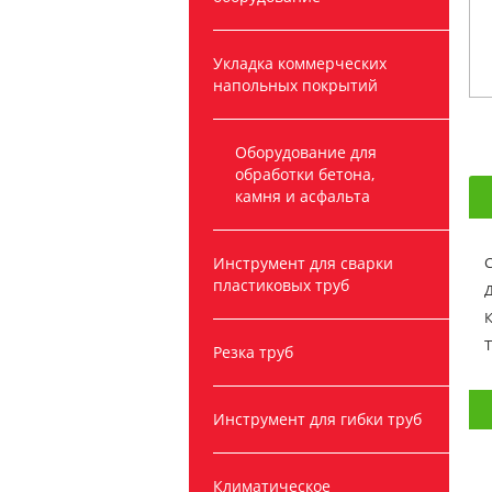
Укладка коммерческих
напольных покрытий
Оборудование для
обработки бетона,
камня и асфальта
Инструмент для сварки
С
пластиковых труб
Д
К
Т
Резка труб
Инструмент для гибки труб
Климатическое