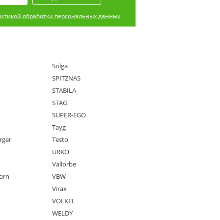
итикой обработки персональных данных
.
Solga
SPITZNAS
STABILA
STAG
SUPER-EGO
Tayg
rger
Testo
URKO
Vallorbe
orn
VBW
Virax
VOLKEL
WELDY