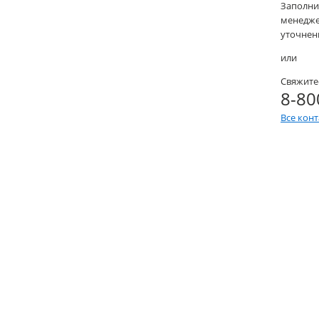
Заполни
менеджер
уточнени
или
Свяжите
8-80
Все кон