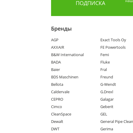
наши
ПОДПИСКА
Бренды
AGP
Exact Tools Oy
AXXAIR
FE Powertools
B&W International
Femi
BADA
Fluke
Baier
Fral
BDS Maschinen
Freund
Bellota
G-Wendt
Caldervale
G.Drexl
CEPRO
Galagar
Cimco
Geberit
CleanSpace
GEL
Dewalt
General Pipe Clea
DWT
Gerima