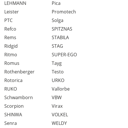
LEHMANN
Pica
Leister
Promotech
PTC
Solga
Refco
SPITZNAS
Rems
STABILA
Ridgid
STAG
Ritmo
SUPER-EGO
Romus
Tayg
Rothenberger
Testo
Rotorica
URKO
RUKO
Vallorbe
Schwamborn
VBW
Scorpion
Virax
SHINWA
VOLKEL
Senra
WELDY