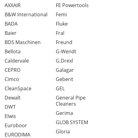
AXXAIR
FE Powertools
B&W International
Femi
BADA
Fluke
Baier
Fral
BDS Maschinen
Freund
Bellota
G-Wendt
Caldervale
G.Drexl
CEPRO
Galagar
Cimco
Geberit
CleanSpace
GEL
Dewalt
General Pipe
Cleaners
DWT
Gerima
Elwis
GLOB SYSTEM
Euroboor
Gloria
EURODIMA