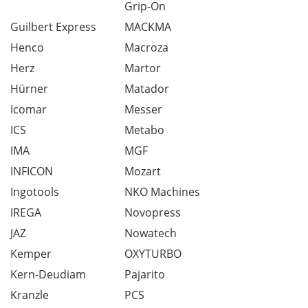
Grip-On
Guilbert Express
MACKMA
Henco
Macroza
Herz
Martor
Hürner
Matador
Icomar
Messer
ICS
Metabo
IMA
MGF
INFICON
Mozart
Ingotools
NKO Machines
IREGA
Novopress
JAZ
Nowatech
Kemper
OXYTURBO
Kern-Deudiam
Pajarito
Kranzle
PCS