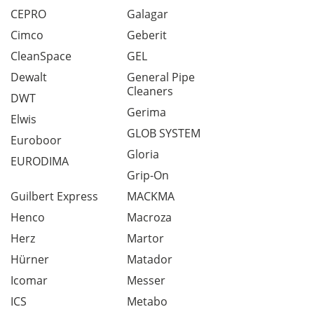
CEPRO
Galagar
Cimco
Geberit
CleanSpace
GEL
Dewalt
General Pipe
Cleaners
DWT
Gerima
Elwis
GLOB SYSTEM
Euroboor
Gloria
EURODIMA
Grip-On
Guilbert Express
MACKMA
Henco
Macroza
Herz
Martor
Hürner
Matador
Icomar
Messer
ICS
Metabo