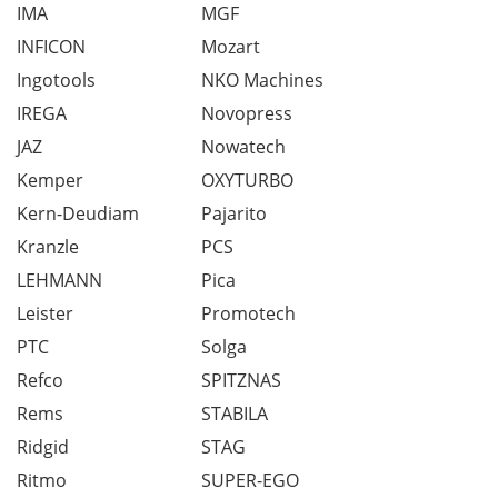
IMA
MGF
INFICON
Mozart
Ingotools
NKO Machines
IREGA
Novopress
JAZ
Nowatech
Kemper
OXYTURBO
Kern-Deudiam
Pajarito
Kranzle
PCS
LEHMANN
Pica
Leister
Promotech
PTC
Solga
Refco
SPITZNAS
Rems
STABILA
Ridgid
STAG
Ritmo
SUPER-EGO