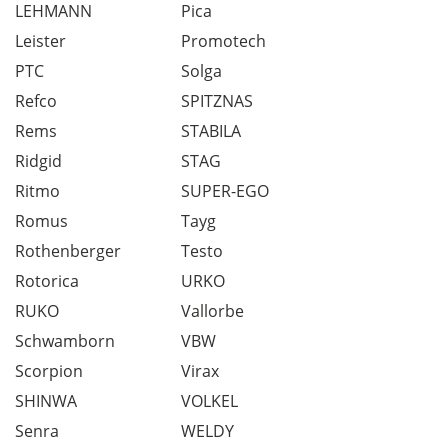
LEHMANN
Pica
Leister
Promotech
PTC
Solga
Refco
SPITZNAS
Rems
STABILA
Ridgid
STAG
Ritmo
SUPER-EGO
Romus
Tayg
Rothenberger
Testo
Rotorica
URKO
RUKO
Vallorbe
Schwamborn
VBW
Scorpion
Virax
SHINWA
VOLKEL
Senra
WELDY