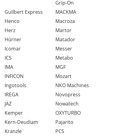
Grip-On
Guilbert Express
MACKMA
Henco
Macroza
Herz
Martor
Hürner
Matador
Icomar
Messer
ICS
Metabo
IMA
MGF
INFICON
Mozart
Ingotools
NKO Machines
IREGA
Novopress
JAZ
Nowatech
Kemper
OXYTURBO
Kern-Deudiam
Pajarito
Kranzle
PCS