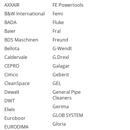
AXXAIR
FE Powertools
B&W International
Femi
BADA
Fluke
Baier
Fral
BDS Maschinen
Freund
Bellota
G-Wendt
Caldervale
G.Drexl
CEPRO
Galagar
Cimco
Geberit
CleanSpace
GEL
Dewalt
General Pipe
Cleaners
DWT
Gerima
Elwis
GLOB SYSTEM
Euroboor
Gloria
EURODIMA