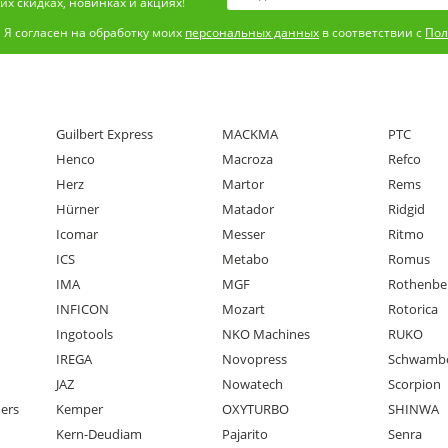
х скидках, новинках и акциях!
Я согласен на обработку моих
персональных данных
в соответствии с
Пол
Guilbert Express
MACKMA
PTC
Henco
Macroza
Refco
Herz
Martor
Rems
Hürner
Matador
Ridgid
Icomar
Messer
Ritmo
ICS
Metabo
Romus
IMA
MGF
Rothenbe
INFICON
Mozart
Rotorica
Ingotools
NKO Machines
RUKO
IREGA
Novopress
Schwamb
JAZ
Nowatech
Scorpion
ners
Kemper
OXYTURBO
SHINWA
Kern-Deudiam
Pajarito
Senra