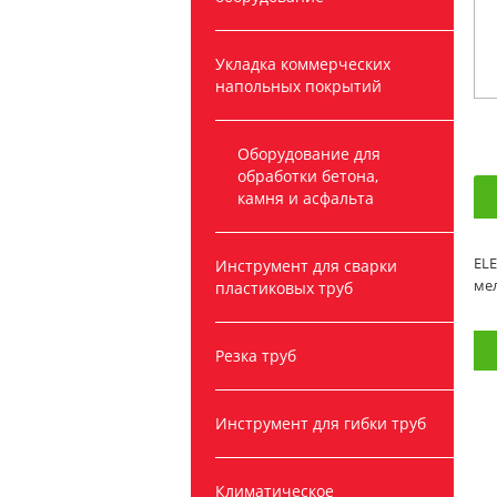
Укладка коммерческих
напольных покрытий
Оборудование для
обработки бетона,
камня и асфальта
EL
Инструмент для сварки
ме
пластиковых труб
Резка труб
Инструмент для гибки труб
Климатическое