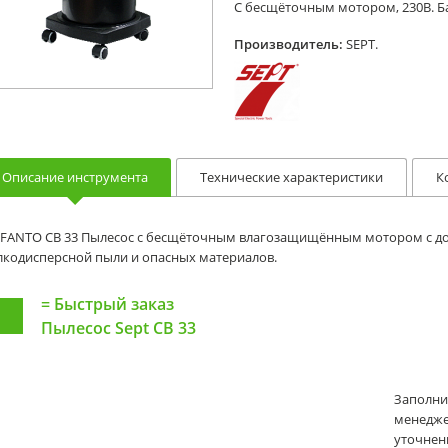
С бесщёточным мотором, 230В. Ба
Производитель:
SEPT.
Описание инструмента
Технические характеристики
К
EFANTO CB 33 Пылесос с бесщёточным влагозащищённым мотором с дол
лкодисперсной пыли и опасных материалов.
=
Быстрый заказ
Пылесос Sept CB 33
Заполни
менеджер
уточнени