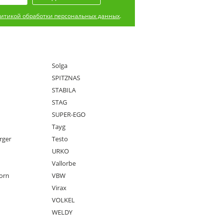
итикой обработки персональных данных
.
Solga
SPITZNAS
STABILA
STAG
SUPER-EGO
Tayg
rger
Testo
URKO
Vallorbe
orn
VBW
Virax
VOLKEL
WELDY