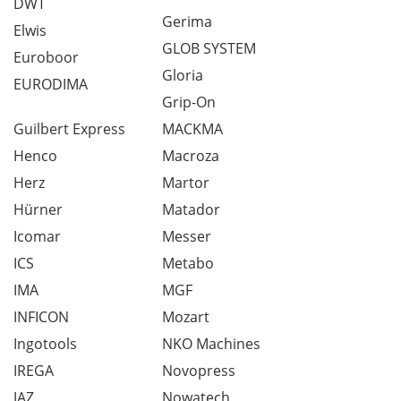
DWT
Gerima
Elwis
GLOB SYSTEM
Euroboor
Gloria
EURODIMA
Grip-On
Guilbert Express
MACKMA
Henco
Macroza
Herz
Martor
Hürner
Matador
Icomar
Messer
ICS
Metabo
IMA
MGF
INFICON
Mozart
Ingotools
NKO Machines
IREGA
Novopress
JAZ
Nowatech