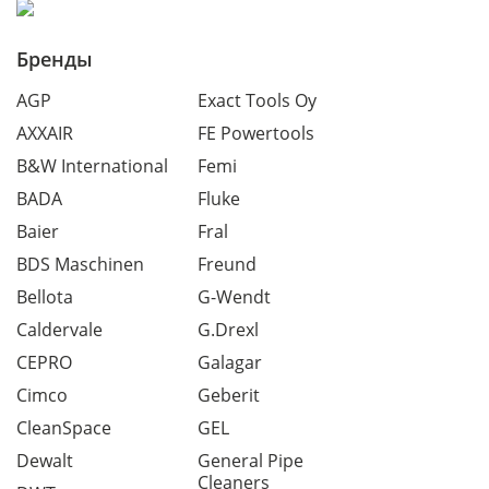
Бренды
AGP
Exact Tools Oy
AXXAIR
FE Powertools
B&W International
Femi
BADA
Fluke
Baier
Fral
BDS Maschinen
Freund
Bellota
G-Wendt
Caldervale
G.Drexl
CEPRO
Galagar
Cimco
Geberit
CleanSpace
GEL
Dewalt
General Pipe
Cleaners