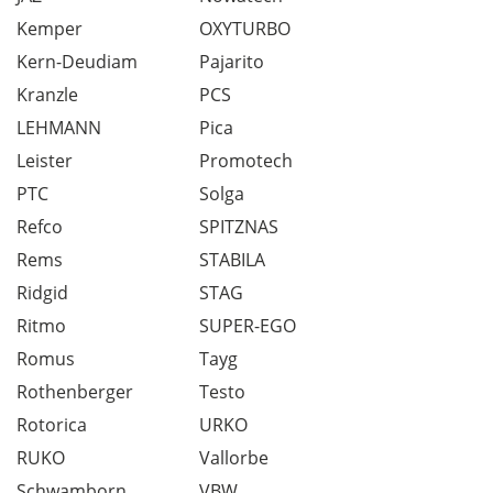
Kemper
OXYTURBO
Kern-Deudiam
Pajarito
Kranzle
PCS
LEHMANN
Pica
Leister
Promotech
PTC
Solga
Refco
SPITZNAS
Rems
STABILA
Ridgid
STAG
Ritmo
SUPER-EGO
Romus
Tayg
Rothenberger
Testo
Rotorica
URKO
RUKO
Vallorbe
Schwamborn
VBW