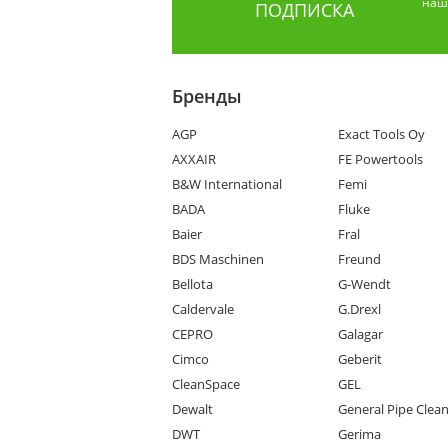
наши
ПОДПИСКА
Бренды
AGP
Exact Tools Oy
AXXAIR
FE Powertools
B&W International
Femi
BADA
Fluke
Baier
Fral
BDS Maschinen
Freund
Bellota
G-Wendt
Caldervale
G.Drexl
CEPRO
Galagar
Cimco
Geberit
CleanSpace
GEL
Dewalt
General Pipe Clea
DWT
Gerima