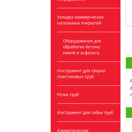
Укладка коммерческих
напольных покрытий
Оборудование для
обработки бетона,
камня и асфальта
Инструмент для сварки
пластиковых труб
Д
Д
Резка труб
Т
Инструмент для гибки труб
Климатическое