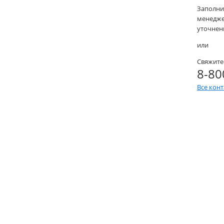
Заполни
менеджер
уточнени
или
Свяжите
8-80
Все кон