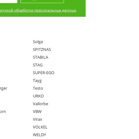
итикой обработки персональных данных
.
Solga
SPITZNAS
STABILA
STAG
SUPER-EGO
Tayg
rger
Testo
URKO
Vallorbe
orn
VBW
Virax
VOLKEL
WELDY