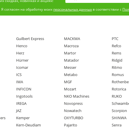
х скидках, новинках и акциях!
Я согласен на обработку моих
персональных данных
в соответствии с
Пол
Guilbert Express
MACKMA
PTC
Henco
Macroza
Refco
Herz
Martor
Rems
Hürner
Matador
Ridgid
Icomar
Messer
Ritmo
ICS
Metabo
Romus
IMA
MGF
Rothenbe
INFICON
Mozart
Rotorica
Ingotools
NKO Machines
RUKO
IREGA
Novopress
Schwamb
JAZ
Nowatech
Scorpion
ners
Kemper
OXYTURBO
SHINWA
Kern-Deudiam
Pajarito
Senra